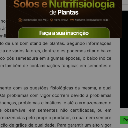
o cultivo da soja, sendo o terceiro maior produtor do
área total na safra 2018/2019 é de 5.890.619 hectares.
onfiantes em relação a produtividade, porém problemas
to de um bom stand de plantas. Segundo informações
 de vários fatores, dentre eles podemos citar o baixo
rico pós semeadura em algumas épocas, o baixo índice
além também de contaminações fúngicas em sementes e
mente com as questões fisiológicas da mesma, a qual
 Os problemas com vigor ocorrem devido a problemas
 doenças, problemas climáticos, e até o armazenamento
te observável em sementes não certificadas, ou em
armazenadas pelo próprio produtor, o qual nem sempre
Po
ão de grãos de qualidade. Para garantir um alto vigor