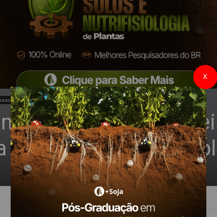
X
otas Técnicas
ntio da soja, e possívei
ra redução desses pro