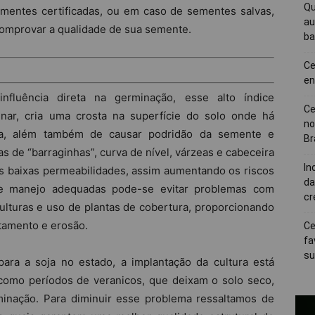
Qu
mentes certificadas, ou em caso de sementes salvas,
au
 comprovar a qualidade de sua semente.
ba
Ce
en
fluência direta na germinação, esse alto índice
Ce
inar, cria uma crosta na superfície do solo onde há
no
a, além também de causar podridão da semente e
Br
s de “barraginhas”, curva de nível, várzeas e cabeceira
In
s baixas permeabilidades, assim aumentando os riscos
da
e manejo adequadas pode-se evitar problemas com
cr
ulturas e uso de plantas de cobertura, proporcionando
tamento e erosão.
Ce
fa
su
ra a soja no estado, a implantação da cultura está
, como períodos de veranicos, que deixam o solo seco,
nação. Para diminuir esse problema ressaltamos de