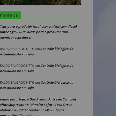
mentários
dicas para o produtor rural economizar com diesel
Nuntec Agro
05 dicas para o produtor rural
em
onomizar com diesel
Controle biológico da
RALDO SALGADO NETO
em
sca-da-haste em soja
Controle biológico da
RALDO SALGADO NETO
em
sca-da-haste em soja
Controle biológico da
RALDO SALGADO NETO
em
sca-da-haste em soja
zenda para Soja: o Que Avaliar Antes de Comprar
Evitar Surpresas na Primeira Safra - Casa Green
obiliária Rural: Fazendas no MS
Solos
em
enosos: Desafios e manejo