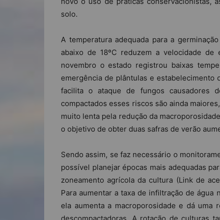
novo o uso de práticas conservacionistas, 
solo.
A temperatura adequada para a germinação
abaixo de 18ºC reduzem a velocidade de 
novembro o estado registrou baixas tempe
emergência de plântulas e estabelecimento 
facilita o ataque de fungos causadores 
compactados esses riscos são ainda maiores,
muito lenta pela redução da macroporosidad
o objetivo de obter duas safras de verão aum
Sendo assim, se faz necessário o monitoram
possível planejar épocas mais adequadas pa
zoneamento agrícola da cultura (Link de ace
Para aumentar a taxa de infiltração de água 
ela aumenta a macroporosidade e dá uma re
descompactadoras. A rotação de culturas ta