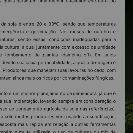
as quais garantem uma melhor qualidade estrutural do
 da soja é entre 20 e 30ºC, sendo que temperaturas
emergência e germinação. Nos meses de outubro e
raturas, sendo essas, condições inadequadas para a
da cultura, a qual juntamente com excesso de umidade
de tombamento de plantas (damping off). Em solos
 devido sua baixa permeabilidade, a qual a drenagem é
e. Produtores que manejam suas lavouras no cedo, com
entam ainda mais os ricos por contaminações fúngicas.
ento e um melhor planejamento da semeadura, já que é
ra sua implantação, levando sempre em consideração o
sso ao zoneamento agrícola da soja nas referências).
no solo muitos produtores vêm usando a escarificação,
sposta mais rápida em relação a outras ferramentas
mbém é muita utilizada, o uso de culturas ou mix de