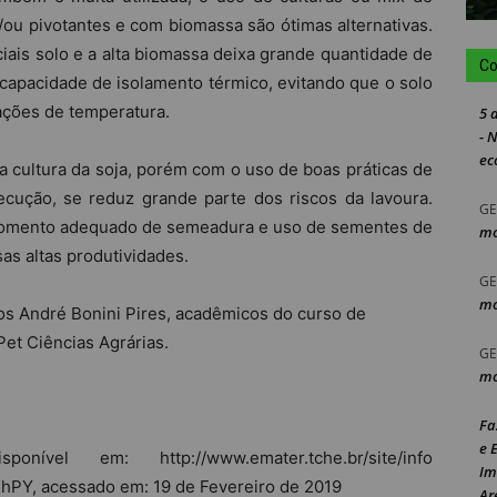
/ou pivotantes e com biomassa são ótimas alternativas.
ais solo e a alta biomassa deixa grande quantidade de
Co
capacidade de isolamento térmico, evitando que o solo
ações de temperatura.
5 
- 
ec
 na cultura da soja, porém com o uso de boas práticas de
cução, se reduz grande parte dos riscos da lavoura.
GE
 momento adequado de semeadura e uso de sementes de
mo
as altas produtividades.
GE
mo
os André Bonini Pires, acadêmicos do curso de
et Ciências Agrárias.
GE
mo
Fa
e 
onível em: http://www.emater.tche.br/site/info
Im
hPY, acessado em: 19 de Fevereiro de 2019
Ar