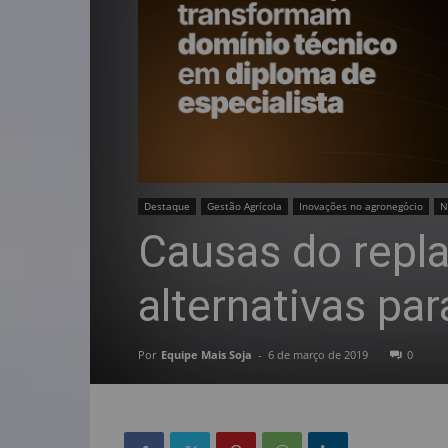
Destaque
Gestão Agrícola
Inovações no agronegócio
N
Causas do repla
alternativas pa
Por
Equipe Mais Soja
-
6 de março de 2019
0