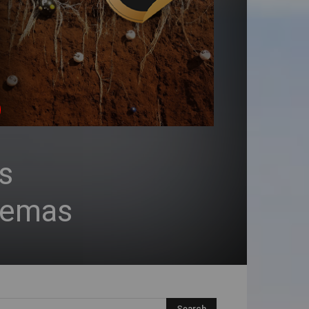
s
blemas