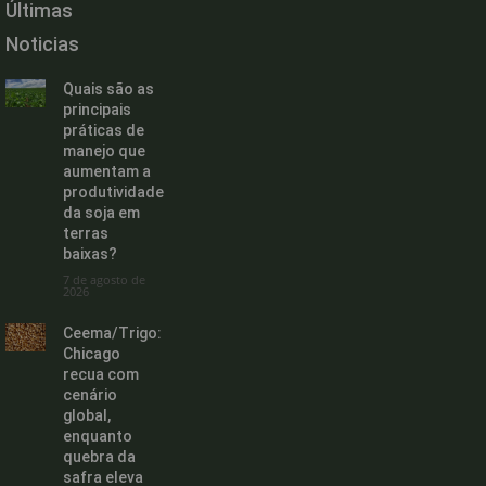
Últimas
Noticias
Quais são as
principais
práticas de
manejo que
aumentam a
produtividade
da soja em
terras
baixas?
7 de agosto de
2026
Ceema/Trigo:
Chicago
recua com
cenário
global,
enquanto
quebra da
safra eleva