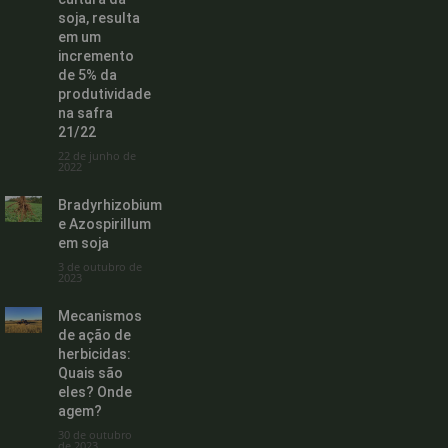
soja, resulta
em um
incremento
de 5% da
produtividade
na safra
21/22
22 de junho de
2022
Bradyrhizobium
e Azospirillum
em soja
3 de outubro de
2023
Mecanismos
de ação de
herbicidas:
Quais são
eles? Onde
agem?
30 de outubro
de 2023