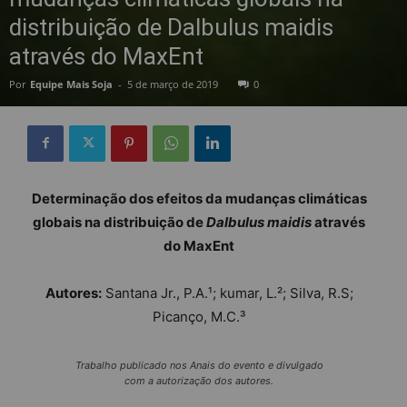
distribuição de Dalbulus maidis
através do MaxEnt
Por
Equipe Mais Soja
-
5 de março de 2019
0
Determinação dos efeitos da mudanças climáticas
globais na distribuição de
Dalbulus maidis
através
do MaxEnt
Autores:
Santana Jr., P.A.¹; kumar, L.²; Silva, R.S;
Picanço, M.C.³
Trabalho publicado nos Anais do evento e divulgado
com a autorização dos autores.