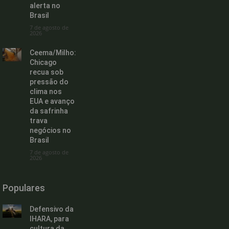
alerta no
Brasil
7 de agosto de
2026
Ceema/Milho:
Chicago
recua sob
pressão do
clima nos
EUA e avanço
da safrinha
trava
negócios no
Brasil
7 de agosto de
2026
Populares
Defensivo da
IHARA, para
cultura da