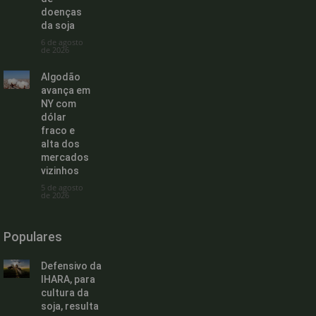
doenças
da soja
6 de agosto
de 2026
Algodão
avança em
NY com
dólar
fraco e
alta dos
mercados
vizinhos
5 de agosto
de 2026
Populares
Defensivo da
IHARA, para
cultura da
soja, resulta