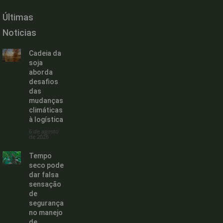
Últimas
Noticias
Cadeia da
soja
aborda
desafios
das
mudanças
climáticas
à logística
6 de agosto
de 2026
Tempo
seco pode
dar falsa
sensação
de
segurança
no manejo
de