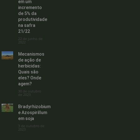
em um
incremento
de 5% da
produtividade
na safra
21/22
22 de junho de
2022
Mecanismos
de ação de
herbicidas:
Quais são
eles? Onde
agem?
30 de outubro
de 2023
Bradyrhizobium
e Azospirillum
em soja
3 de outubro de
2023