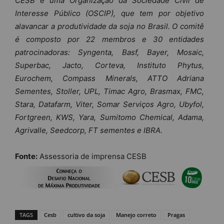
CESB é uma Organização da Sociedade Civil de
Interesse Público (OSCIP), que tem por objetivo
alavancar a produtividade da soja no Brasil. O comitê
é composto por 22 membros e 30 entidades
patrocinadoras: Syngenta, Basf, Bayer, Mosaic,
Superbac, Jacto, Corteva, Instituto Phytus,
Eurochem, Compass Minerals, ATTO Adriana
Sementes, Stoller, UPL, Timac Agro, Brasmax, FMC,
Stara, Datafarm, Viter, Somar Serviços Agro, Ubyfol,
Fortgreen, KWS, Yara, Sumitomo Chemical, Adama,
Agrivalle, Seedcorp, FT sementes e IBRA.
Fonte:
Assessoria de imprensa CESB
TAGS
Cesb
cultivo da soja
Manejo correto
Pragas