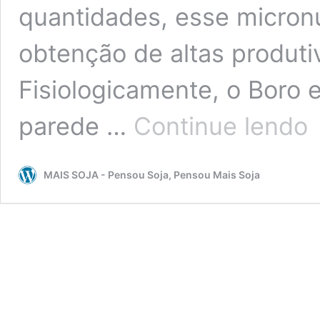
quantidades, esse micronu
obtenção de altas produti
Fisiologicamente, o Boro 
Ní
parede …
Continue lendo
ad
de
Bo
MAIS SOJA - Pensou Soja, Pensou Mais Soja
sã
de
pa
a
ob
de
bo
pr
e
so