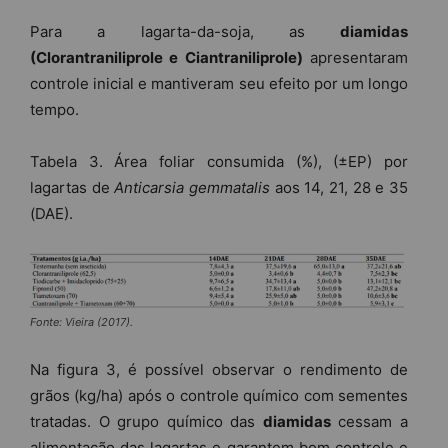
Para a lagarta-da-soja, as
diamidas
(Clorantraniliprole e Ciantraniliprole)
apresentaram
controle inicial e mantiveram seu efeito por um longo
tempo.
Tabela 3. Área foliar consumida (%), (±EP) por
lagartas de
Anticarsia gemmatalis
aos 14, 21, 28 e 35
(DAE).
Fonte: Vieira (2017).
Na figura 3, é possível observar o rendimento de
grãos (kg/ha) após o controle químico com sementes
tratadas. O grupo químico das
diamidas
cessam a
alimentação das lagartas e garantem bom controle e