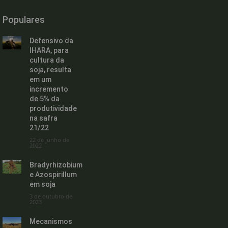
Populares
Defensivo da
IHARA, para
cultura da
soja, resulta
em um
incremento
de 5% da
produtividade
na safra
21/22
22 de junho de
2022
Bradyrhizobium
e Azospirillum
em soja
3 de outubro de
2023
Mecanismos