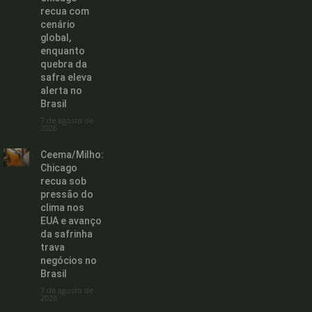
recua com
cenário
global,
enquanto
quebra da
safra eleva
alerta no
Brasil
7 de agosto de
2026
Ceema/Milho:
Chicago
recua sob
pressão do
clima nos
EUA e avanço
da safrinha
trava
negócios no
Brasil
7 de agosto de
2026