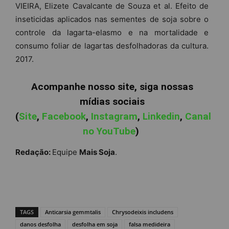
VIEIRA, Elizete Cavalcante de Souza et al. Efeito de
inseticidas aplicados nas sementes de soja sobre o
controle da lagarta-elasmo e na mortalidade e
consumo foliar de lagartas desfolhadoras da cultura.
2017.
Acompanhe nosso site, siga nossas
mídias sociais
(
Site
,
Facebook
,
Instagram
,
Linkedin
,
Canal
no YouTube
)
Redação:
Equipe
Mais Soja
.
TAGS
Anticarsia gemmtalis
Chrysodeixis includens
danos desfolha
desfolha em soja
falsa medideira