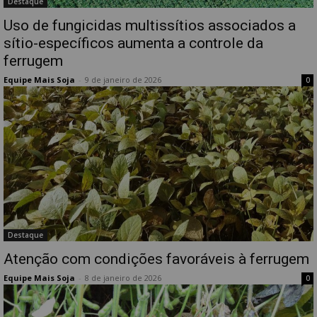
Destaque
Uso de fungicidas multissítios associados a
sítio-específicos aumenta a controle da
ferrugem
Equipe Mais Soja
-
9 de janeiro de 2026
0
Destaque
Atenção com condições favoráveis à ferrugem
Equipe Mais Soja
-
8 de janeiro de 2026
0