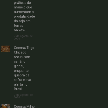
práticas de
manejo que
aumentam a
produtividade
da soja em
terras
baixas?
7 de agosto de
2026
Ceema/Trigo:
Chicago
recua com
cenário
global,
enquanto
quebra da
safra eleva
alerta no
Brasil
7 de agosto de
2026
Ceema/Milho: