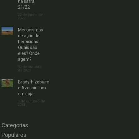
na safra
21/22
22 de junho de
2022
Mecanismos
de ação de
herbicidas:
Quais são
eles? Onde
agem?
30 de outubro
de 2023
Bradyrhizobium
e Azospirillum
em soja
3 de outubro de
2023
Categorias
Populares