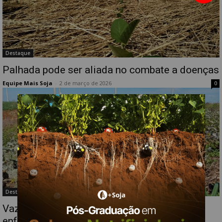
Destaque
Palhada pode ser aliada no combate a doenças
Equipe Mais Soja
-
2 de março de 2026
0
Destaque
Vazio sanitário é prática determinante no
enfrentamento da ferrugem-asiática