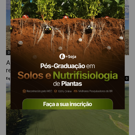
Destaque
Aprovação da Reforma da Previdência
recebe apoio da Aprosoja Brasil
Equipe Mais Soja
-
4 de abril de 2019
0