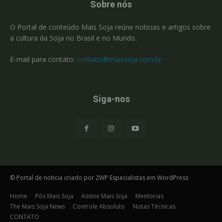
Sobre nós
O Portal de conteúdo Mais Soja reúne noticias e artigos sobre
a cultura da Soja no Brasil e no Mundo.
E-mail para contato:
contato@maissoja.com.br
Siga-nos
© Portal de noticia criado por 2WP Especialistas em WordPress
Home
Pós Mais Soja
Assine Mais Soja
Mentorias
The Mais Soja News
Controle Absoluto
Notas Técnicas
CONTATO