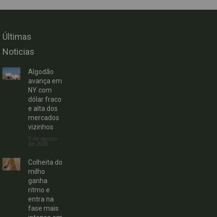
Últimas
Noticias
Algodão
avança em
NY com
dólar fraco
e alta dos
mercados
vizinhos
5 de agosto
de 2026
Colheita do
milho
ganha
ritmo e
entra na
fase mais