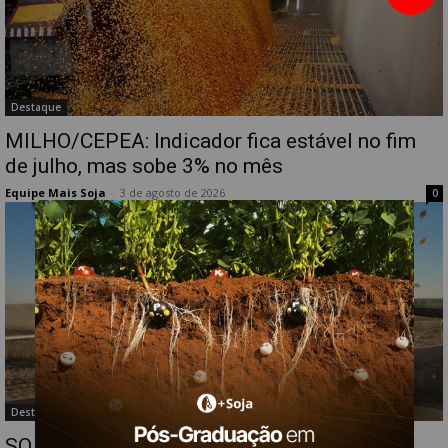
Destaque
MILHO/CEPEA: Indicador fica estável no fim
de julho, mas sobe 3% no mês
Equipe Mais Soja
-
3 de agosto de 2026
0
Destaque
SOJA/CEPEA: Cotações recuam no fim de