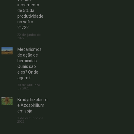
incremento
de 5% da
produtividade
na safra
21/22
22 de junho de
2022
Mecanismos
de ação de
herbicidas:
Quais são
eles? Onde
agem?
30 de outubro
de 2023
Bradyrhizobium
e Azospirillum
em soja
3 de outubro de
2023