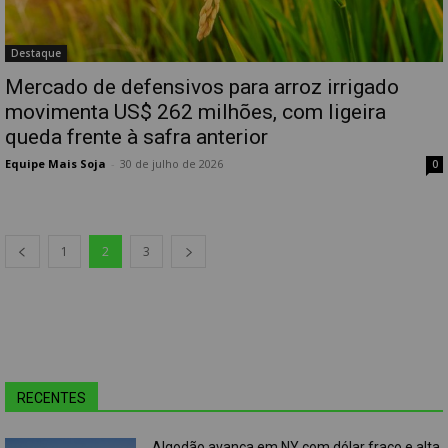
Destaque
Mercado de defensivos para arroz irrigado
movimenta US$ 262 milhões, com ligeira
queda frente à safra anterior
Equipe Mais Soja
-
30 de julho de 2026
0
1
2
3
RECENTES
Algodão avança em NY com dólar fraco e alta