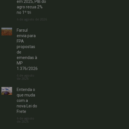
em 2025, PIB do
agro recua 2%
no 1º tri
6 de agosto de 2026
Farsul
envia para
FPA
propostas
de
emendas à
MP
1.376/2026
6 de agosto
de 2026
Entenda o
que muda
com a
nova Lei do
Frete
6 de agosto
de 2026