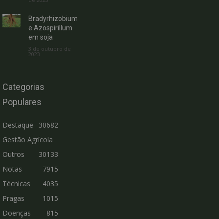
Bradyrhizobium
e Azospirillum
em soja
3 de outubro de
2023
Categorias
Populares
Destaque
30682
Gestão Agrícola
Outros
30133
Notas
7915
Técnicas
4035
Pragas
1015
Doenças
815