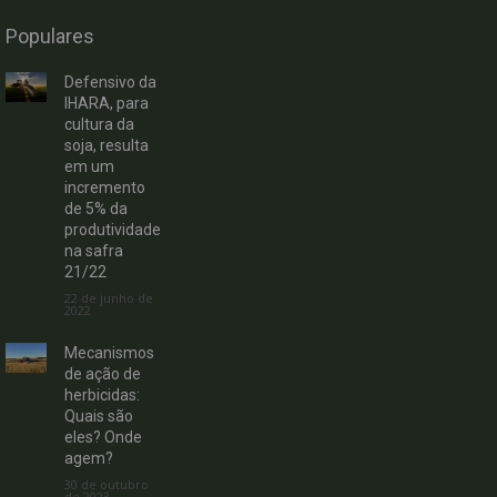
Populares
Defensivo da
IHARA, para
cultura da
soja, resulta
em um
incremento
de 5% da
produtividade
na safra
21/22
22 de junho de
2022
Mecanismos
de ação de
herbicidas:
Quais são
eles? Onde
agem?
30 de outubro
de 2023