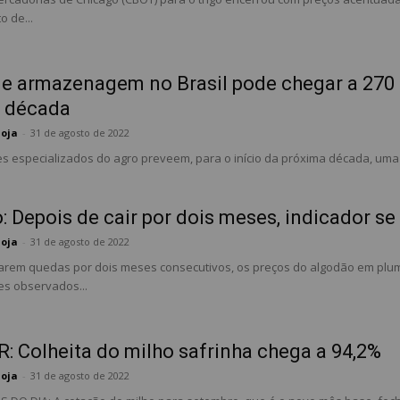
 de...
 de armazenagem no Brasil pode chegar a 270
 década
Soja
-
31 de agosto de 2022
es especializados do agro preveem, para o início da próxima década, uma
: Depois de cair por dois meses, indicador s
Soja
-
31 de agosto de 2022
rem quedas por dois meses consecutivos, os preços do algodão em pluma
s observados...
R: Colheita do milho safrinha chega a 94,2%
Soja
-
31 de agosto de 2022