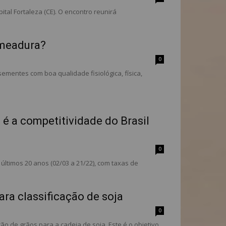
ital Fortaleza (CE). O encontro reunirá
emeadura?
0
mentes com boa qualidade fisiológica, física,
é a competitividade do Brasil
0
ltimos 20 anos (02/03 a 21/22), com taxas de
ra classificação de soja
0
ão de grãos para a cadeia de soja. Este é o objetivo