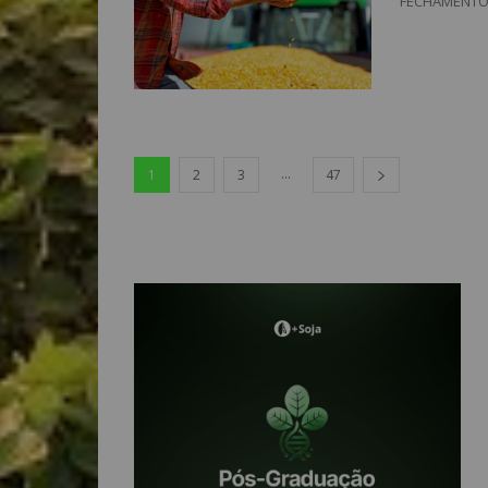
FECHAMENTOS 
...
1
2
3
47