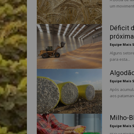
um movimento
Déficit
próxima
Equipe Mais 
Alguns setor
para esta...
Algodão
Equipe Mais 
Após acumula
aos patamare
Milho-B
Equipe Mais 