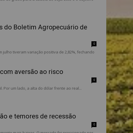
s do Boletim Agropecuário de
0
m julho tiveram variação positiva de 2,82%, fechando
 com aversão ao risco
0
Por um lado, a alta do dólar frente ao real...
ção e temores de recessão
0
amente mais baixos. O mercado foi pressionado por