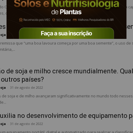
do Congresso Brasileiro de Entomologia vai até o dia 2 de setembro, na cap
s, companhias...
s esverdeadas podem ser utilizadas para s
Soja
-
31 de agosto de 2022
premissa que “uma boa lavoura começa por uma boa semente”, o uso de se
itária,...
o de soja e milho cresce mundialmente. Qual 
 outros países?
Soja
-
31 de agosto de 2022
 de soja e de milho avançaram significativamente no mundo todo nesses ú
e...
uxilia no desenvolvimento de equipamento pa
Soja
-
31 de agosto de 2022
m equipamento portátil, digital e automatizado para realizar a classificaç