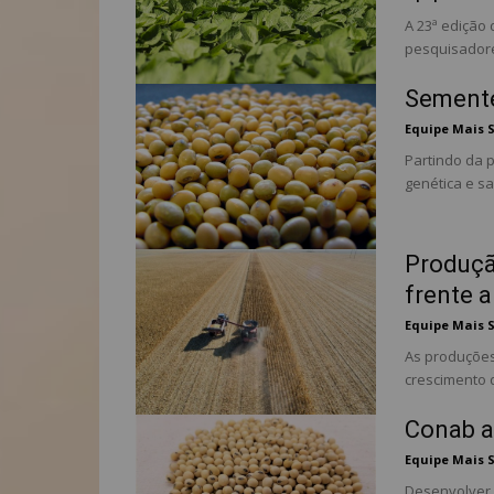
A 23ª edição 
pesquisadore
Semente
Equipe Mais 
Partindo da 
genética e san
Produçã
frente a
Equipe Mais 
As produções
crescimento d
Conab a
Equipe Mais 
Desenvolver u