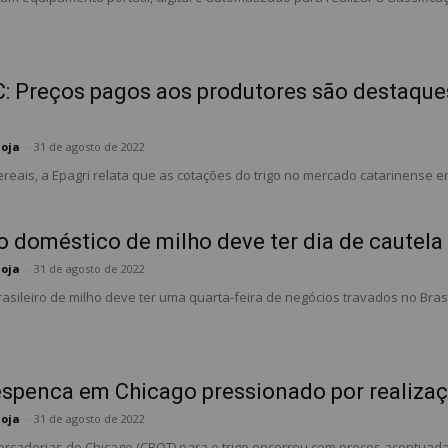
C: Preços pagos aos produtores são destaque
Soja
-
31 de agosto de 2022
reais, a Epagri relata que as cotações do trigo no mercado catarinense e
 doméstico de milho deve ter dia de cautela
Soja
-
31 de agosto de 2022
sileiro de milho deve ter uma quarta-feira de negócios travados no Brasil. 
espenca em Chicago pressionado por realiza
Soja
-
31 de agosto de 2022
ercadorias de Chicago (CBOT) para o trigo encerrou com preços acentuad