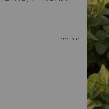
u em queda de 0,33% ou $ 2,25 cents/bushel...
Página 1 de 47