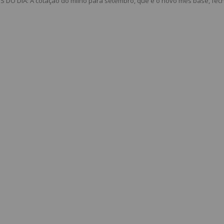
DO DIA: A cotação do milho para setembro, que é o novo mês base, fecho