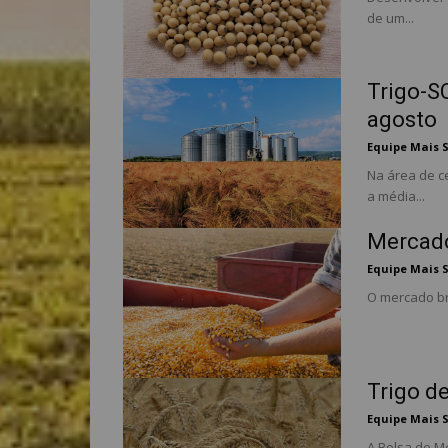
de um...
Trigo-S
agosto
Equipe Mais 
Na área de ce
a média...
Mercado
Equipe Mais 
O mercado bra
Trigo d
Equipe Mais 
A Bolsa de M