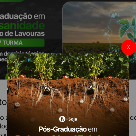
X
to, 2022
vo ao Manejo Integrado de Pragas na pauta d
ogia 2022
Soja
-
31 de agosto de 2022