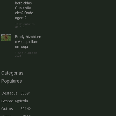
herbicidas:
Quais são
eles? Onde
agem?
30 de outubro
de 2023
Bradyrhizobium
e Azospirillum
em soja
3 de outubro de
2023
Categorias
Populares
Destaque
30691
Gestão Agrícola
Outros
30142