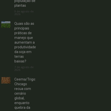
população de
plantas
9 de agosto de
2026
Quais são as
principais
práticas de
manejo que
aumentam a
produtividade
da soja em
terras
baixas?
7 de agosto de
2026
Ceema/Trigo:
Chicago
recua com
cenário
global,
enquanto
quebra da