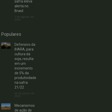
safra eleva
alerta no
Brasil
7 de agosto de
2026
Populares
Defensivo da
IHARA, para
cultura da
soja, resulta
em um
incremento
de 5% da
produtividade
na safra
21/22
22 de junho de
2022
Mecanismos
de ação de