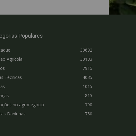
egorias Populares
taque
30682
ão Agrícola
30133
ros
7915
as Técnicas
4035
gas
1015
nças
815
vações no agronegócio
790
tas Daninhas
750