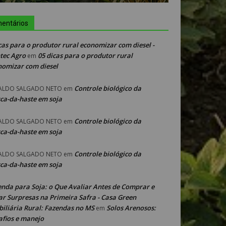
entários
cas para o produtor rural economizar com diesel -
tec Agro
05 dicas para o produtor rural
em
nomizar com diesel
Controle biológico da
ALDO SALGADO NETO
em
ca-da-haste em soja
Controle biológico da
ALDO SALGADO NETO
em
ca-da-haste em soja
Controle biológico da
ALDO SALGADO NETO
em
ca-da-haste em soja
enda para Soja: o Que Avaliar Antes de Comprar e
ar Surpresas na Primeira Safra - Casa Green
iliária Rural: Fazendas no MS
Solos Arenosos:
em
afios e manejo