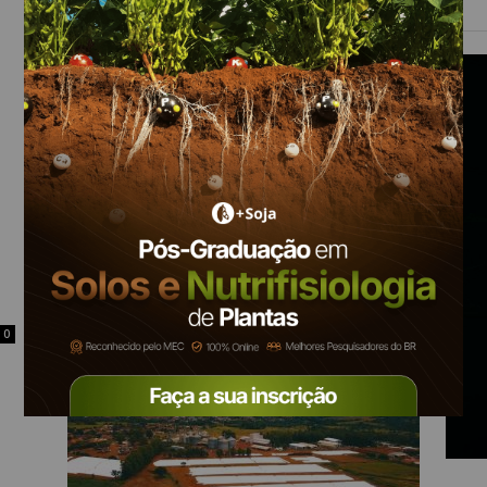
Cooperativismo catarinense supera
109 mil empregos diretos e amplia a
geração...
Equipe Mais Soja
-
11 de maio de 2026
0
0