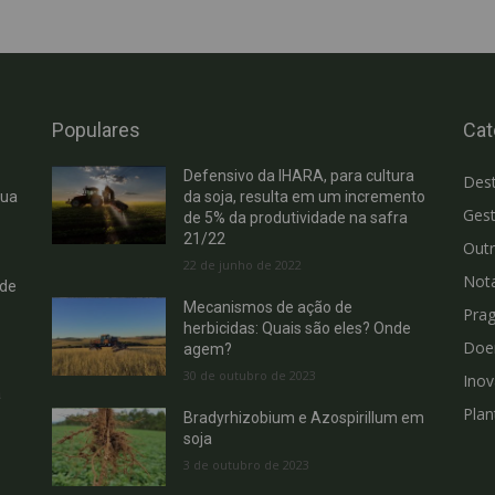
Populares
Cat
Defensivo da IHARA, para cultura
Des
cua
da soja, resulta em um incremento
Gest
de 5% da produtividade na safra
21/22
Out
22 de junho de 2022
Not
 de
Mecanismos de ação de
Pra
herbicidas: Quais são eles? Onde
Doe
agem?
30 de outubro de 2023
Ino
a
Plan
Bradyrhizobium e Azospirillum em
soja
3 de outubro de 2023