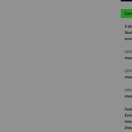
Com
5 di
Nun
eco
GER
mos
GER
mos
GER
mos
Faz
Evit
Imob
Des