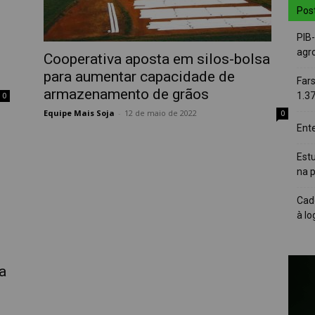
Pos
PIB
agro
Cooperativa aposta em silos-bolsa
para aumentar capacidade de
Far
armazenamento de grãos
1.3
0
Equipe Mais Soja
-
12 de maio de 2022
0
Ent
Est
na 
Cad
à lo
a