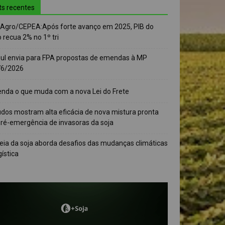
ts recentes
-Agro/CEPEA:Após forte avanço em 2025, PIB do
 recua 2% no 1º tri
sul envia para FPA propostas de emendas à MP
76/2026
enda o que muda com a nova Lei do Frete
udos mostram alta eficácia de nova mistura pronta
pré-emergência de invasoras da soja
eia da soja aborda desafios das mudanças climáticas
gística