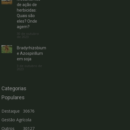
de ação de
herbicidas:
Quais são
eles? Onde
agem?
30 de outubro
de 2023
Bradyrhizobium
e Azospirillum
em soja
3 de outubro de
2023
Categorias
Populares
Destaque
30676
Gestão Agrícola
Outros
30127