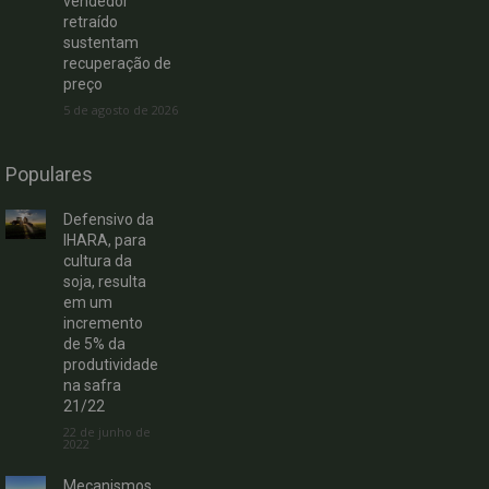
vendedor
retraído
sustentam
recuperação de
preço
5 de agosto de 2026
Populares
Defensivo da
IHARA, para
cultura da
soja, resulta
em um
incremento
de 5% da
produtividade
na safra
21/22
22 de junho de
2022
Mecanismos