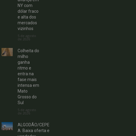
NY com
dólar fraco
e alta dos
mercados
vizinhos
5 de agosto
de 2026
Colheita do
milho
ganha
ritmo e
entra na
fase mais
intensa em
Mato
Grosso do
Sul
5 de agosto
de 2026
ALGODÃO/CEPE
A: Baixa oferta e