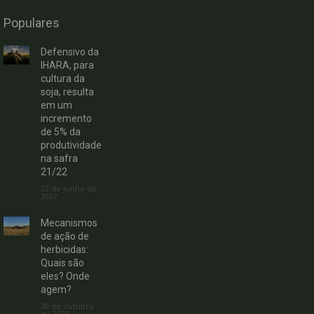
Populares
Defensivo da
IHARA, para
cultura da
soja, resulta
em um
incremento
de 5% da
produtividade
na safra
21/22
22 de junho de
2022
Mecanismos
de ação de
herbicidas:
Quais são
eles? Onde
agem?
30 de outubro
de 2023