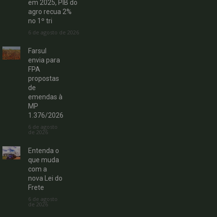
em 2025, PIB do
agro recua 2%
no 1º tri
6 de agosto de 2026
Farsul
envia para
FPA
propostas
de
emendas à
MP
1.376/2026
6 de agosto
de 2026
Entenda o
que muda
com a
nova Lei do
Frete
6 de agosto
de 2026