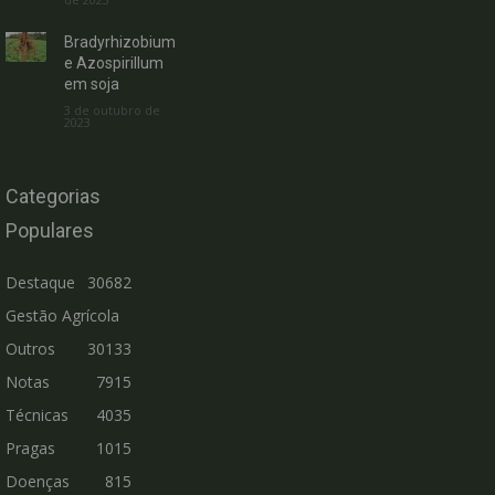
Bradyrhizobium
e Azospirillum
em soja
3 de outubro de
2023
Categorias
Populares
Destaque
30682
Gestão Agrícola
Outros
30133
Notas
7915
Técnicas
4035
Pragas
1015
Doenças
815