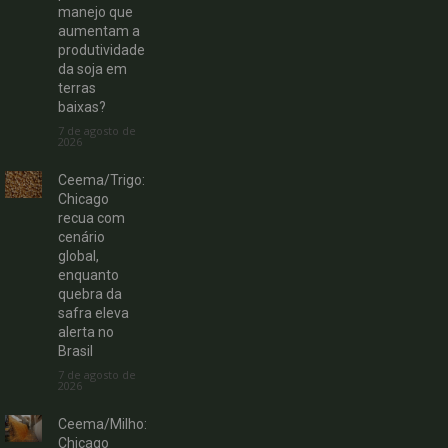
manejo que
aumentam a
produtividade
da soja em
terras
baixas?
7 de agosto de
2026
Ceema/Trigo:
Chicago
recua com
cenário
global,
enquanto
quebra da
safra eleva
alerta no
Brasil
7 de agosto de
2026
Ceema/Milho:
Chicago