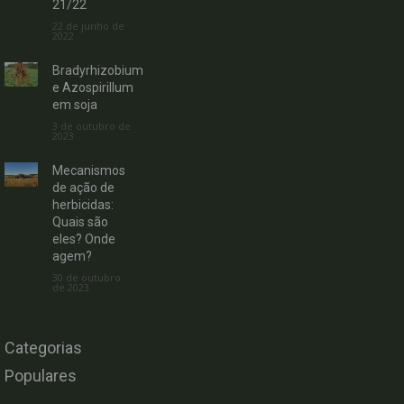
21/22
22 de junho de
2022
Bradyrhizobium
e Azospirillum
em soja
3 de outubro de
2023
Mecanismos
de ação de
herbicidas:
Quais são
eles? Onde
agem?
30 de outubro
de 2023
Categorias
Populares