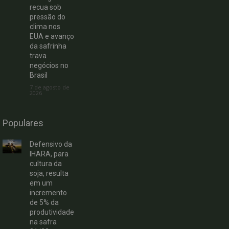
recua sob
pressão do
clima nos
EUA e avanço
da safrinha
trava
negócios no
Brasil
7 de agosto de
2026
Populares
Defensivo da
IHARA, para
cultura da
soja, resulta
em um
incremento
de 5% da
produtividade
na safra