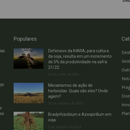
Des
Populares
Cat
das
Defensivo da IHARA, para cultura
Des
da soja, resulta em um incremento
Gest
de 5% da produtividade na safra
21/22
Out
22 de junho de 2022
Not
jo
Mecanismos de ação de
Pra
herbicidas: Quais são eles? Onde
Doe
agem?
30 de outubro de 2023
Ino
r
Plan
hos
Bradyrhizobium e Azospirillum em
soja
3 de outubro de 2023