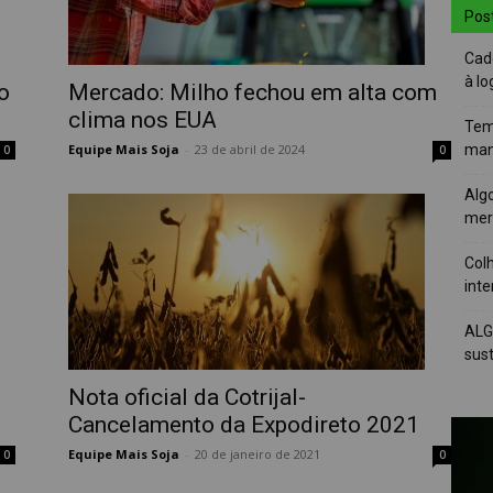
Pos
Cad
à lo
o
Mercado: Milho fechou em alta com
clima nos EUA
Tem
Equipe Mais Soja
-
23 de abril de 2024
man
0
0
Alg
mer
Colh
int
ALG
sus
Nota oficial da Cotrijal-
Cancelamento da Expodireto 2021
Equipe Mais Soja
-
20 de janeiro de 2021
0
0