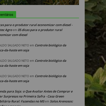
entários
cas para o produtor rural economizar com diesel -
tec Agro
05 dicas para o produtor rural
em
nomizar com diesel
Controle biológico da
ALDO SALGADO NETO
em
ca-da-haste em soja
Controle biológico da
ALDO SALGADO NETO
em
ca-da-haste em soja
Controle biológico da
ALDO SALGADO NETO
em
ca-da-haste em soja
enda para Soja: o Que Avaliar Antes de Comprar e
ar Surpresas na Primeira Safra - Casa Green
iliária Rural: Fazendas no MS
Solos Arenosos:
em