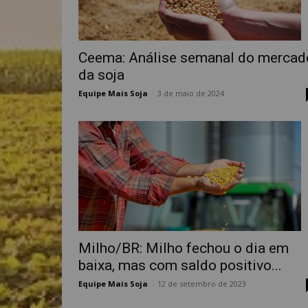
Ceema: Análise semanal do mercad
da soja
Equipe Mais Soja
-
3 de maio de 2024
Milho/BR: Milho fechou o dia em
baixa, mas com saldo positivo...
Equipe Mais Soja
-
12 de setembro de 2023