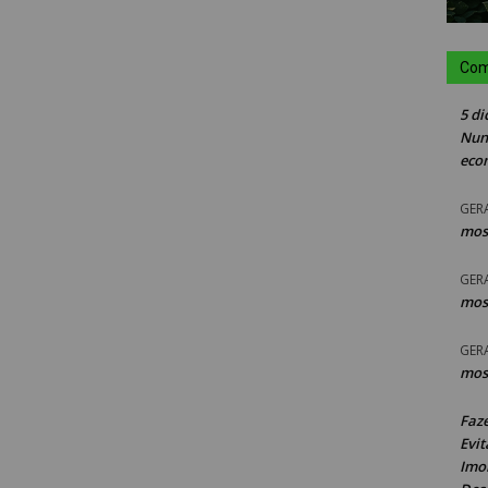
Com
5 di
Nun
eco
GER
mos
GER
mos
GER
mos
Faz
Evit
Imob