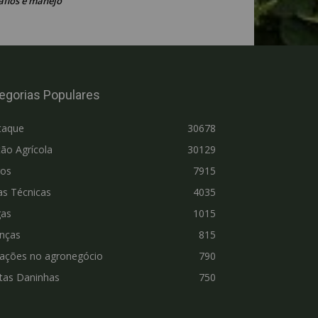
afios e manejo
egorias Populares
taque
30678
ão Agrícola
30129
ros
7915
as Técnicas
4035
gas
1015
nças
815
vações no agronegócio
790
tas Daninhas
750