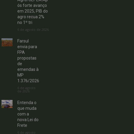
ós forte avanço
em 2025, PIB do
agro recua 2%
no 1º tri
6 de agosto de 2026
Farsul
envia para
FPA
propostas
de
emendas à
MP
1.376/2026
6 de agosto
de 2026
Entenda o
que muda
com a
nova Lei do
Frete
6 de agosto