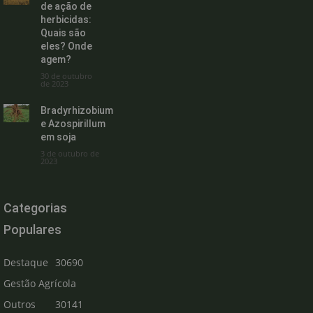
de ação de
herbicidas:
Quais são
eles? Onde
agem?
30 de outubro
de 2023
Bradyrhizobium
e Azospirillum
em soja
3 de outubro de
2023
Categorias
Populares
Destaque
30690
Gestão Agrícola
Outros
30141