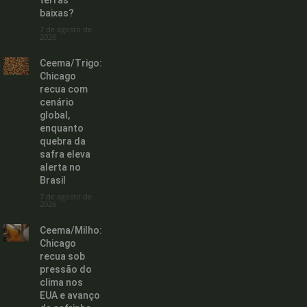
terras
baixas?
7 de agosto de
2026
Ceema/Trigo:
Chicago
recua com
cenário
global,
enquanto
quebra da
safra eleva
alerta no
Brasil
7 de agosto de
2026
Ceema/Milho:
Chicago
recua sob
pressão do
clima nos
EUA e avanço