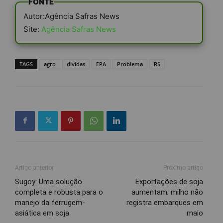
FONTE
Autor:Agência Safras News
Site:
Agência Safras News
TAGS
agro
dividas
FPA
Problema
RS
Artigo anterior
Próximo artigo
Sugoy: Uma solução
Exportações de soja
completa e robusta para o
aumentam; milho não
manejo da ferrugem-
registra embarques em
asiática em soja
maio