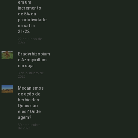
em um
incremento
de 5% da
produtividade
na safra
21/22
22 de junho de
2022
Bradyrhizobium
e Azospirillum
em soja
3 de outubro de
2023
Mecanismos
de ação de
herbicidas:
Quais são
eles? Onde
agem?
30 de outubro
de 2023