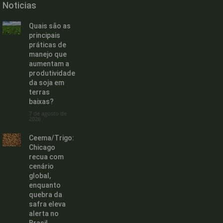
Noticias
Quais são as
principais
práticas de
manejo que
aumentam a
produtividade
da soja em
terras
baixas?
7 de agosto de
2026
Ceema/Trigo:
Chicago
recua com
cenário
global,
enquanto
quebra da
safra eleva
alerta no