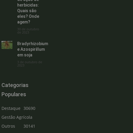
herbicidas:
Quais são
eles? Onde
agem?
30 de outubro
de 2023
Bradyrhizobium
e Azospirillum
em soja
3 de outubro de
2023
Categorias
Populares
Destaque
30690
Gestão Agrícola
Outros
30141