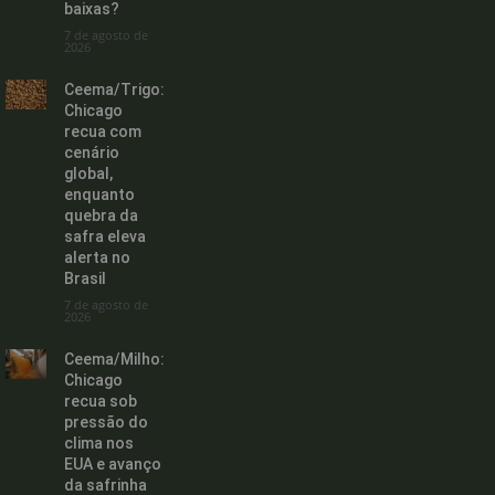
baixas?
7 de agosto de
2026
Ceema/Trigo:
Chicago
recua com
cenário
global,
enquanto
quebra da
safra eleva
alerta no
Brasil
7 de agosto de
2026
Ceema/Milho:
Chicago
recua sob
pressão do
clima nos
EUA e avanço
da safrinha