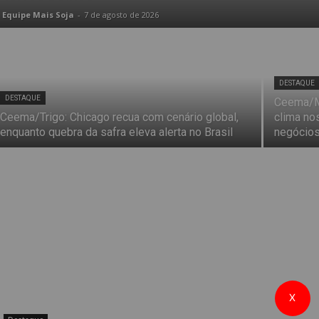
Equipe Mais Soja
-
7 de agosto de 2026
DESTAQUE
DESTAQUE
Ceema/Mi
Ceema/Trigo: Chicago recua com cenário global,
clima no
enquanto quebra da safra eleva alerta no Brasil
negócios
X