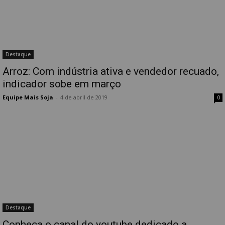
Destaque
Arroz: Com indústria ativa e vendedor recuado,
indicador sobe em março
Equipe Mais Soja
-
4 de abril de 2019
0
Destaque
Conheça o canal do youtube dedicado a