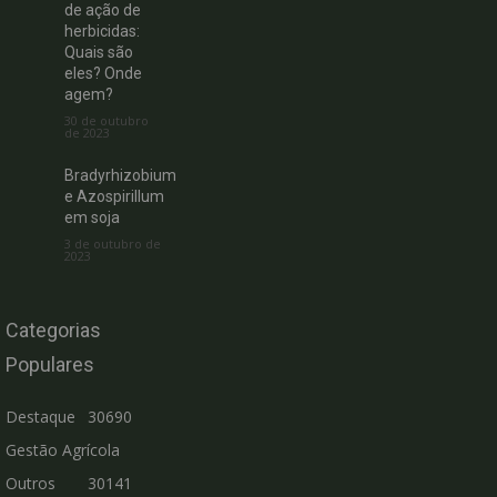
de ação de
herbicidas:
Quais são
eles? Onde
agem?
30 de outubro
de 2023
Bradyrhizobium
e Azospirillum
em soja
3 de outubro de
2023
Categorias
Populares
Destaque
30690
Gestão Agrícola
Outros
30141