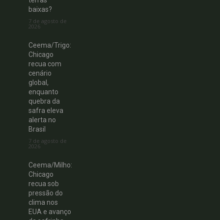
baixas?
7 de agosto de
2026
Ceema/Trigo:
Chicago
recua com
cenário
global,
enquanto
quebra da
safra eleva
alerta no
Brasil
7 de agosto de
2026
Ceema/Milho:
Chicago
recua sob
pressão do
clima nos
EUA e avanço