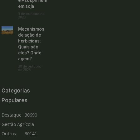
e Azospirillum
em soja
3 de outubro de
2023
Mecanismos
de ação de
herbicidas:
Quais são
eles? Onde
agem?
30 de outubro
de 2023
Categorias
Populares
Destaque
30690
Gestão Agrícola
Outros
30141