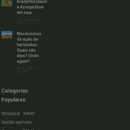
Bradyrhizobium
e Azospirillum
em soja
3 de outubro de
2023
Mecanismos
de ação de
herbicidas:
Quais são
eles? Onde
agem?
30 de outubro
de 2023
Categorias
Populares
Destaque
30690
Gestão Agrícola