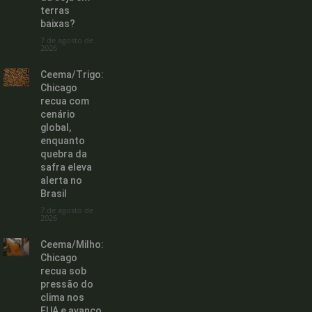
terras
baixas?
7 de agosto de
2026
Ceema/Trigo:
Chicago
recua com
cenário
global,
enquanto
quebra da
safra eleva
alerta no
Brasil
7 de agosto de
2026
Ceema/Milho:
Chicago
recua sob
pressão do
clima nos
EUA e avanço