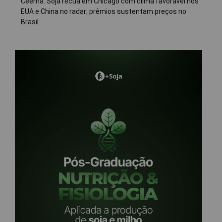
Ceema: Soja recua em Chicago com clima favorável nos
EUA e China no radar; prêmios sustentam preços no
Brasil