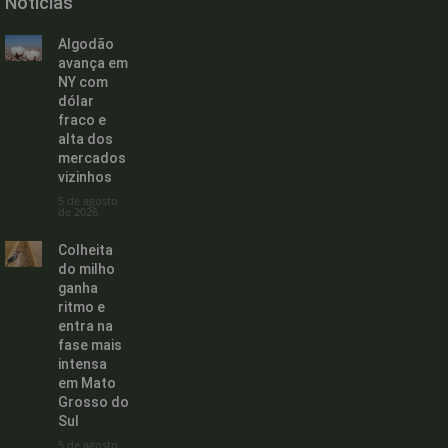
Noticias
Algodão
avança em
NY com
dólar
fraco e
alta dos
mercados
vizinhos
5 de agosto
de 2026
Colheita
do milho
ganha
ritmo e
entra na
fase mais
intensa
em Mato
Grosso do
Sul
5 de agosto