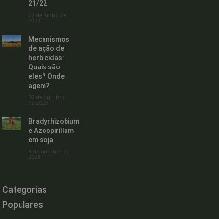
21/22
22 de junho de
2022
Mecanismos
de ação de
herbicidas:
Quais são
eles? Onde
agem?
30 de outubro
de 2023
Bradyrhizobium
e Azospirillum
em soja
3 de outubro de
2023
Categorias
Populares