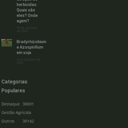
herbicidas:
Quais são
eles? Onde
agem?
30 de outubro
de 2023
Bradyrhizobium
e Azospirillum
em soja
3 de outubro de
2023
Categorias
Populares
Destaque
30691
Gestão Agrícola
Outros
30142