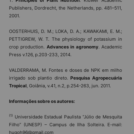
T.
Principles of Plant Nutrition
. Kluwer Academic
Publishers, Dordrecht, the Netherlands, pp. 481–511,
2001.
OOSTERHUIS, D. M.; LOKA, D. A.; KAWAKAMI, E. M.;
PETTIGREW, W. T. The physiology of potassium in
crop production.
Advances in agronomy
. Academic
Press v.126, p.203-233, 2014.
VALDERRAMA, M. Fontes e doses de NPK em milho
irrigado sob plantio direto.
Pesquisa
Agropecuária
Tropical
, Goiânia, v.41, n.2, p.254-263, jun. 2011.
Informações sobre os autores:
(1)
Universidade Estadual Paulista “Júlio de Mesquita
Filho” (UNESP) – Campus de Ilha Solteira. E-mail:
hugoh96@gmail.com