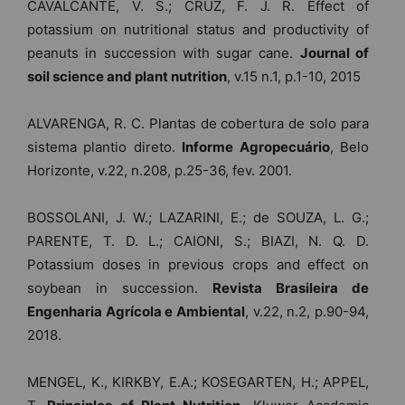
CAVALCANTE, V. S.; CRUZ, F. J. R. Effect of
potassium on nutritional status and productivity of
peanuts in succession with sugar cane.
Journal of
soil science and plant nutrition
, v.15 n.1, p.1-10, 2015
ALVARENGA, R. C. Plantas de cobertura de solo para
sistema plantio direto.
Informe
Agropecuário
, Belo
Horizonte, v.22, n.208, p.25-36, fev. 2001.
BOSSOLANI, J. W.; LAZARINI, E.; de SOUZA, L. G.;
PARENTE, T. D. L.; CAIONI, S.; BIAZI, N. Q. D.
Potassium doses in previous crops and effect on
soybean in succession.
Revista Brasileira
de
Engenharia Agrícola e Ambiental
, v.22, n.2, p.90-94,
2018.
MENGEL, K., KIRKBY, E.A.; KOSEGARTEN, H.; APPEL,