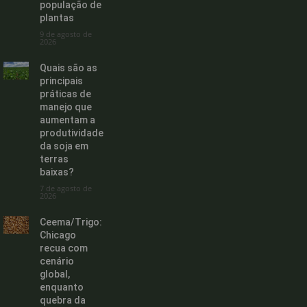
população de
plantas
9 de agosto de
2026
Quais são as
principais
práticas de
manejo que
aumentam a
produtividade
da soja em
terras
baixas?
7 de agosto de
2026
Ceema/Trigo:
Chicago
recua com
cenário
global,
enquanto
quebra da