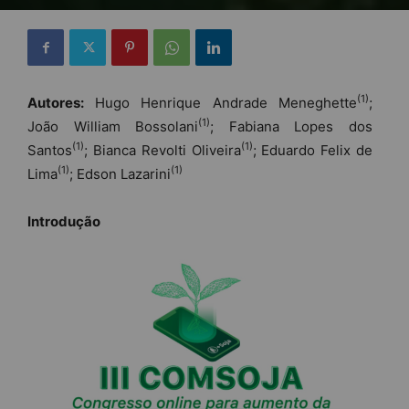
(1)
Autores:
Hugo Henrique Andrade Meneghette
;
(1)
João William Bossolani
; Fabiana Lopes dos
(1)
(1)
Santos
; Bianca Revolti Oliveira
; Eduardo Felix de
(1)
(1)
Lima
; Edson Lazarini
Introdução