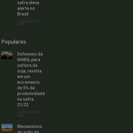
safra eleva
alerta no
Brasil
7 de agosto de
2026
Populares
Defensivo da
IHARA, para
cultura da
soja, resulta
em um
incremento
de 5% da
produtividade
na safra
21/22
22 de junho de
2022
Mecanismos
de ação de