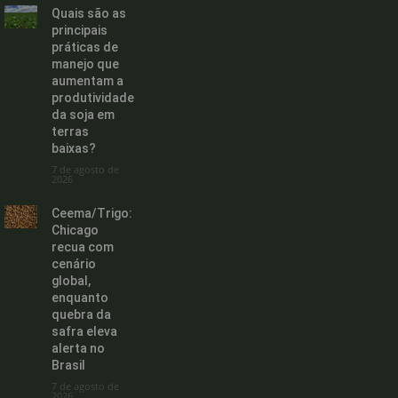
Quais são as
principais
práticas de
manejo que
aumentam a
produtividade
da soja em
terras
baixas?
7 de agosto de
2026
Ceema/Trigo:
Chicago
recua com
cenário
global,
enquanto
quebra da
safra eleva
alerta no
Brasil
7 de agosto de
2026