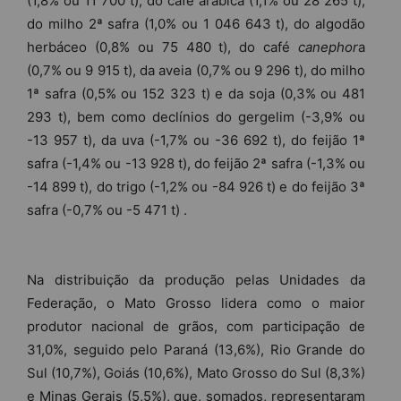
(1,8% ou 11 700 t), do café arábica (1,1% ou 28 265 t),
do milho 2ª safra (1,0% ou 1 046 643 t), do algodão
herbáceo (0,8% ou 75 480 t), do café
canephor
a
(0,7% ou 9 915 t), da aveia (0,7% ou 9 296 t), do milho
1ª safra (0,5% ou 152 323 t) e da soja (0,3% ou 481
293 t), bem como declínios do gergelim (-3,9% ou
-13 957 t), da uva (-1,7% ou -36 692 t), do feijão 1ª
safra (-1,4% ou -13 928 t), do feijão 2ª safra (-1,3% ou
-14 899 t), do trigo (-1,2% ou -84 926 t) e do feijão 3ª
safra (-0,7% ou -5 471 t) .
Na distribuição da produção pelas Unidades da
Federação, o Mato Grosso lidera como o maior
produtor nacional de grãos, com participação de
31,0%, seguido pelo Paraná (13,6%), Rio Grande do
Sul (10,7%), Goiás (10,6%), Mato Grosso do Sul (8,3%)
e Minas Gerais (5,5%), que, somados, representaram