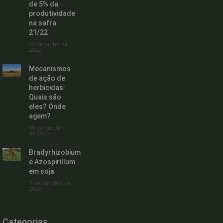
de 5% da
produtividade
na safra
21/22
22 de junho de
2022
Mecanismos
de ação de
herbicidas:
Quais são
eles? Onde
agem?
30 de outubro
de 2023
Bradyrhizobium
e Azospirillum
em soja
3 de outubro de
2023
Categorias