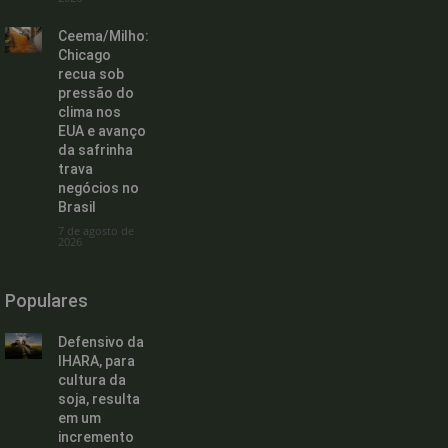
Ceema/Milho:
Chicago
recua sob
pressão do
clima nos
EUA e avanço
da safrinha
trava
negócios no
Brasil
7 de agosto de
2026
Populares
Defensivo da
IHARA, para
cultura da
soja, resulta
em um
incremento