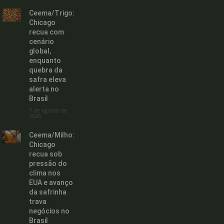
Ceema/Trigo:
Chicago
recua com
cenário
global,
enquanto
quebra da
safra eleva
alerta no
Brasil
7 de agosto de
2026
Ceema/Milho:
Chicago
recua sob
pressão do
clima nos
EUA e avanço
da safrinha
trava
negócios no
Brasil