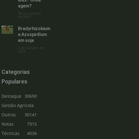
eles? Onde
agem?
30 de outubro
de 2023
Bradyrhizobium
e Azospirillum
em soja
3 de outubro de
2023
Categorias
Populares
Destaque
30690
Gestão Agrícola
Outros
30141
Notas
7915
Técnicas
4036