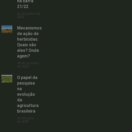
na safra
21/22
22 de junho de
2022
Mecanismos
de ação de
herbicidas:
Quais são
eles? Onde
agem?
30 de outubro
de 2023
O papel da
pesquisa
na
evolução
da
agricultura
brasileira
30 de julho
de 2025