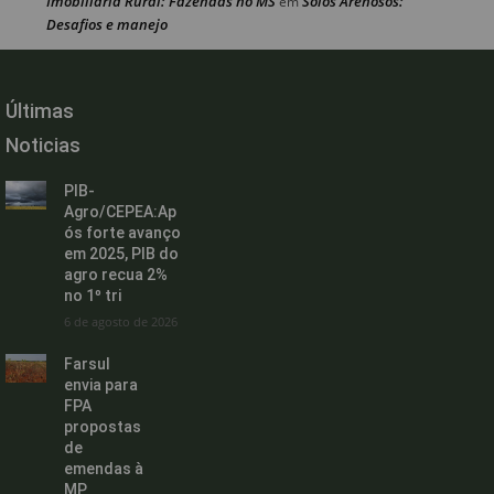
Imobiliária Rural: Fazendas no MS
Solos Arenosos:
em
Desafios e manejo
Últimas
Noticias
PIB-
Agro/CEPEA:Ap
ós forte avanço
em 2025, PIB do
agro recua 2%
no 1º tri
6 de agosto de 2026
Farsul
envia para
FPA
propostas
de
emendas à
MP