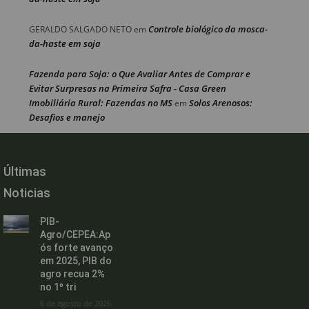
Controle biológico da mosca-
GERALDO SALGADO NETO
em
da-haste em soja
Fazenda para Soja: o Que Avaliar Antes de Comprar e
Evitar Surpresas na Primeira Safra - Casa Green
Imobiliária Rural: Fazendas no MS
Solos Arenosos:
em
Desafios e manejo
Últimas
Noticias
PIB-
Agro/CEPEA:Ap
ós forte avanço
em 2025, PIB do
agro recua 2%
no 1º tri
6 de agosto de 2026