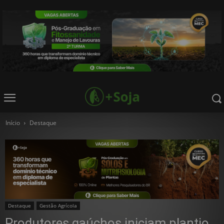
Início
Destaque
Destaque
Gestão Agrícola
Produtores gaúchos iniciam plantio