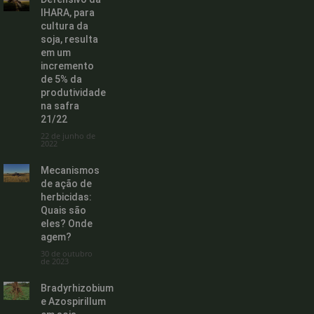
IHARA, para
cultura da
soja, resulta
em um
incremento
de 5% da
produtividade
na safra
21/22
22 de junho de
2022
Mecanismos
de ação de
herbicidas:
Quais são
eles? Onde
agem?
30 de outubro
de 2023
Bradyrhizobium
e Azospirillum