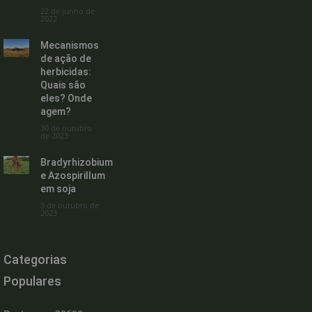
22 de junho de
2022
Mecanismos
de ação de
herbicidas:
Quais são
eles? Onde
agem?
30 de outubro
de 2023
Bradyrhizobium
e Azospirillum
em soja
3 de outubro de
2023
Categorias
Populares