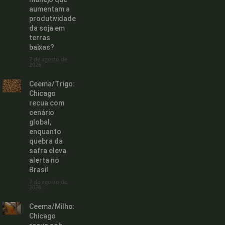
aumentam a
produtividade
da soja em
terras
baixas?
7 de agosto de
2026
Ceema/Trigo:
Chicago
recua com
cenário
global,
enquanto
quebra da
safra eleva
alerta no
Brasil
7 de agosto de
2026
Ceema/Milho:
Chicago