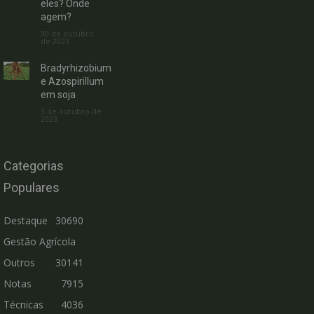
eles? Onde
agem?
30 de outubro
de 2023
Bradyrhizobium
e Azospirillum
em soja
3 de outubro de
2023
Categorias
Populares
Destaque
30690
Gestão Agrícola
Outros
30141
Notas
7915
Técnicas
4036