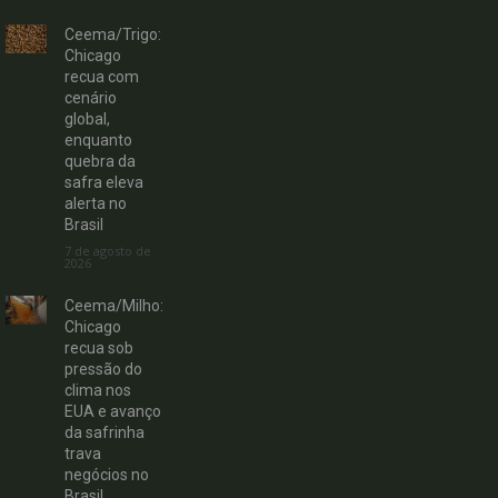
Ceema/Trigo:
Chicago
recua com
cenário
global,
enquanto
quebra da
safra eleva
alerta no
Brasil
7 de agosto de
2026
Ceema/Milho:
Chicago
recua sob
pressão do
clima nos
EUA e avanço
da safrinha
trava
negócios no
Brasil