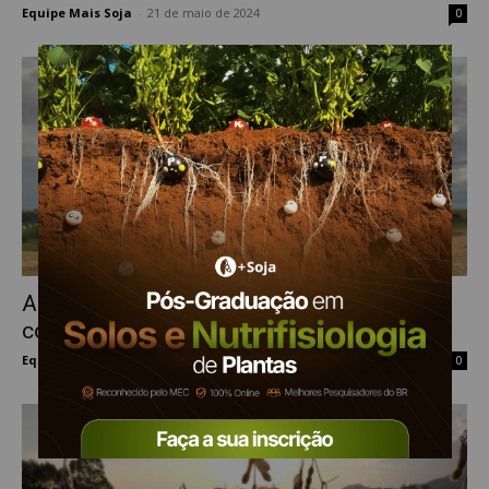
Equipe Mais Soja
-
21 de maio de 2024
0
Apesar da estiagem, produtores do Paraná
colhem safra recorde
Equipe Mais Soja
-
6 de maio de 2020
0