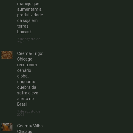
manejo que
aumentam a
produtividade
da soja em
terras
baixas?
7 de agosto de
2026
Ceema/Trigo:
Chicago
recua com
cenário
global,
enquanto
quebra da
safra eleva
alerta no
Brasil
7 de agosto de
2026
Ceema/Milho:
Chicago