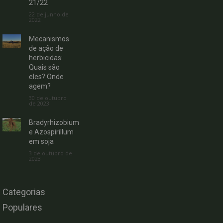
21/22
22 de junho de
2022
Mecanismos
de ação de
herbicidas:
Quais são
eles? Onde
agem?
30 de outubro
de 2023
Bradyrhizobium
e Azospirillum
em soja
3 de outubro de
2023
Categorias
Populares