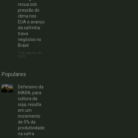
recua sob
pressão do
clima nos
EUA e avanço
da safrinha
trava
negócios no
Brasil
7 de agosto de
2026
Populares
Defensivo da
IHARA, para
cultura da
soja, resulta
em um
incremento
de 5% da
produtividade
na safra