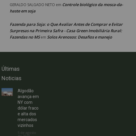
Controle biológico da mosca-da-
GERALDO SALGADO NETO
em
haste em soja
Fazenda para Soja: o Que Avaliar Antes de Comprar e Evitar
Surpresas na Primeira Safra - Casa Green Imobiliária Rural:
Fazendas no MS
Solos Arenosos: Desafios e manejo
em
Últimas
Noticias
Algodão
avança em
NY com
dólar fraco
e alta dos
mercados
vizinhos
5 de agosto
de 2026