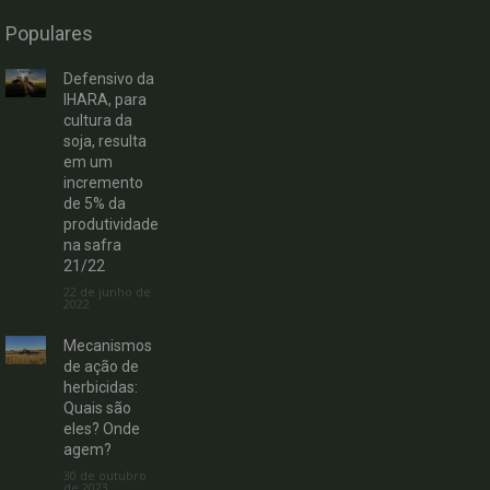
Populares
Defensivo da
IHARA, para
cultura da
soja, resulta
em um
incremento
de 5% da
produtividade
na safra
21/22
22 de junho de
2022
Mecanismos
de ação de
herbicidas:
Quais são
eles? Onde
agem?
30 de outubro
de 2023