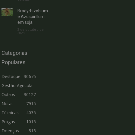
Bradyrhizobium
e Azospirillum
em soja
3 de outubro de
2023
Categorias
Populares
Destaque
30676
Gestão Agrícola
Outros
30127
Notas
7915
Técnicas
4035
Pragas
1015
Doenças
815