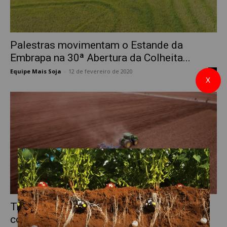
Palestras movimentam o Estande da
Embrapa na 30ª Abertura da Colheita...
Equipe Mais Soja
-
12 de fevereiro de 2020
0
X
Trigésima Abertura da Colheita do Arroz
começa a ser preparada