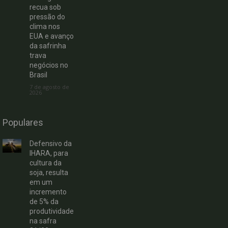
recua sob
pressão do
clima nos
EUA e avanço
da safrinha
trava
negócios no
Brasil
7 de agosto de
2026
Populares
Defensivo da
IHARA, para
cultura da
soja, resulta
em um
incremento
de 5% da
produtividade
na safra