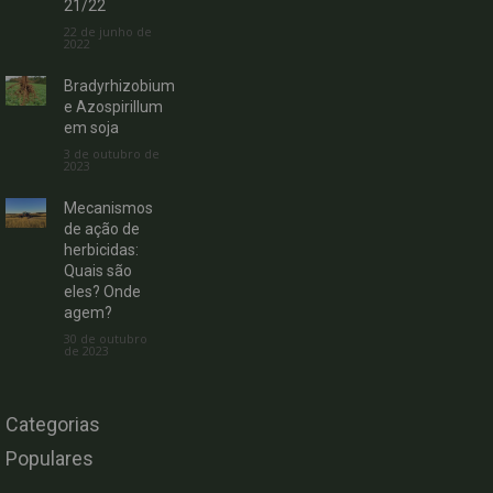
21/22
22 de junho de
2022
Bradyrhizobium
e Azospirillum
em soja
3 de outubro de
2023
Mecanismos
de ação de
herbicidas:
Quais são
eles? Onde
agem?
30 de outubro
de 2023
Categorias
Populares