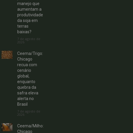
manejo que
aumentam a
produtividade
da soja em
terras
baixas?
7 de agosto de
2026
Ceema/Trigo:
Chicago
recua com
cenário
global,
enquanto
quebra da
safra eleva
alerta no
Brasil
7 de agosto de
2026
Ceema/Milho:
Chicago