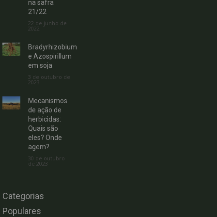
na safra
21/22
22 de junho de
2022
Bradyrhizobium
e Azospirillum
em soja
3 de outubro de
2023
Mecanismos
de ação de
herbicidas:
Quais são
eles? Onde
agem?
30 de outubro
de 2023
Categorias
Populares