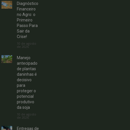
Diagnóstico
Financeiro
no Agro: o
Primeiro
Passo Para
Sair da
Crise!
10 de agosto
de 2026
Manejo
antecipado
de plantas
daninhas é
decisivo
para
proteger o
potencial
produtivo
da soja
10 de agosto
de 2026
Entregas de