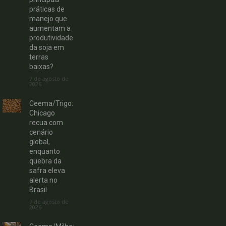
práticas de
manejo que
aumentam a
produtividade
da soja em
terras
baixas?
7 de agosto de
2026
Ceema/Trigo:
Chicago
recua com
cenário
global,
enquanto
quebra da
safra eleva
alerta no
Brasil
7 de agosto de
2026