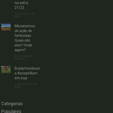
na safra
21/22
22 de junho de
2022
Mecanismos
de ação de
herbicidas:
Quais são
eles? Onde
agem?
30 de outubro
de 2023
Bradyrhizobium
e Azospirillum
em soja
3 de outubro de
2023
Categorias
Populares