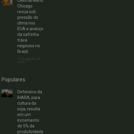
Ceema/Milho:
Chicago
recua sob
pressão do
clima nos
EUA e avanço
da safrinha
trava
negócios no
Brasil
7 de agosto de
2026
Populares
Defensivo da
IHARA, para
cultura da
soja, resulta
em um
incremento
de 5% da
produtividade