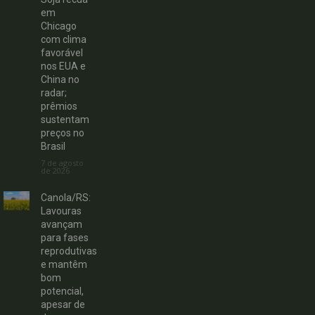
em
Chicago
com clima
favorável
nos EUA e
China no
radar;
prêmios
sustentam
preços no
Brasil
7 de agosto
de 2026
Canola/RS:
Lavouras
avançam
para fases
reprodutivas
e mantêm
bom
potencial,
apesar de