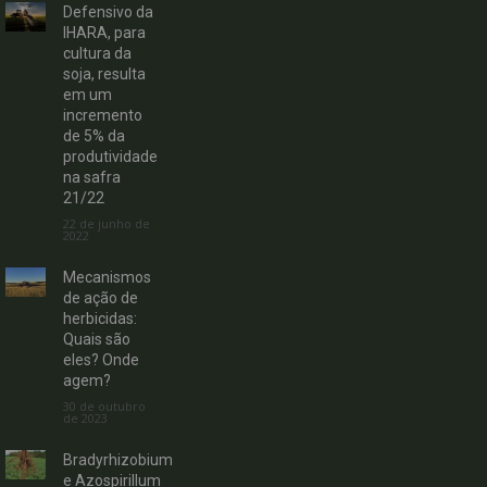
Defensivo da
IHARA, para
cultura da
soja, resulta
em um
incremento
de 5% da
produtividade
na safra
21/22
22 de junho de
2022
Mecanismos
de ação de
herbicidas:
Quais são
eles? Onde
agem?
30 de outubro
de 2023
Bradyrhizobium
e Azospirillum