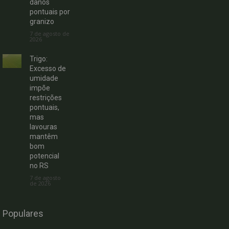
danos
pontuais por
granizo
7 de agosto de
2026
Trigo:
Excesso de
umidade
impõe
restrições
pontuais,
mas
lavouras
mantêm
bom
potencial
no RS
7 de agosto
de 2026
Populares