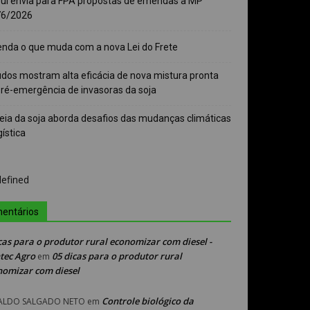
sul envia para FPA propostas de emendas à MP
76/2026
enda o que muda com a nova Lei do Frete
udos mostram alta eficácia de nova mistura pronta
pré-emergência de invasoras da soja
eia da soja aborda desafios das mudanças climáticas
gística
entários
cas para o produtor rural economizar com diesel -
tec Agro
05 dicas para o produtor rural
em
nomizar com diesel
Controle biológico da
ALDO SALGADO NETO
em