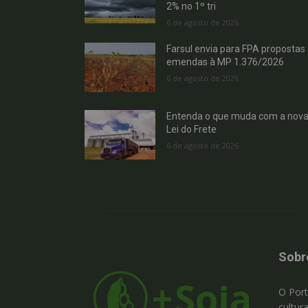
2% no 1º tri
6 de agosto de 2026
Farsul envia para FPA propostas
emendas à MP 1.376/2026
6 de agosto de 2026
Entenda o que muda com a nov
Lei do Frete
6 de agosto de 2026
Sobr
O Port
cultur