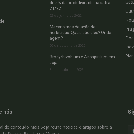
Gest
de 5% da produtividade na safra
21/22
Out
22 de junho de 2022
Not
 de
Mecanismos de ação de
Pra
herbicidas: Quais são eles? Onde
Doe
agem?
30 de outubro de 2023
Ino
a
Plan
Bradyrhizobium e Azospirillum em
soja
3 de outubro de 2023
e nós
Si
al de conteúdo Mais Soja reúne noticias e artigos sobre a
a da Soja no Brasil e no Mundo.