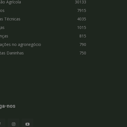
ão Agrícola
30133
ros
7915
as Técnicas
4035
gas
1015
nças
815
vações no agronegócio
790
tas Daninhas
750
ga-nos