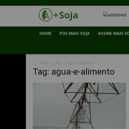
HOME
PÓS MAIS SOJA
ASSINE MAIS S
Início
Tags
Agua-e-alimento
Tag: agua-e-alimento