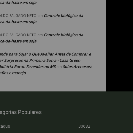
ca-da-haste em soja
Controle biológico da
ALDO SALGADO NETO
em
ca-da-haste em soja
Controle biológico da
ALDO SALGADO NETO
em
ca-da-haste em soja
enda para Soja: o Que Avaliar Antes de Comprar e
ar Surpresas na Primeira Safra - Casa Green
iliária Rural: Fazendas no MS
Solos Arenosos:
em
afios e manejo
egorias Populares
taque
30682