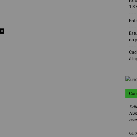
Far
1.3
Ent
0
Est
na 
Cad
à lo
Com
5 di
Nun
eco
GER