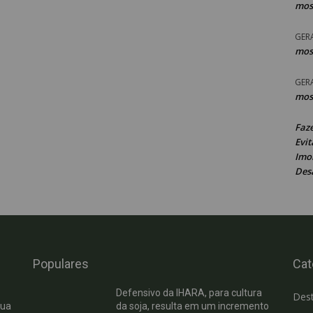
mos
GER
mos
GER
mos
Faz
Evit
Imob
Des
Populares
Cat
Defensivo da IHARA, para cultura
Des
cua
da soja, resulta em um incremento