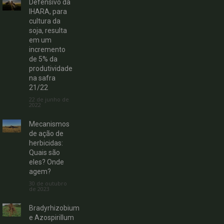
Defensivo da
IHARA, para
cultura da
soja, resulta
em um
incremento
de 5% da
produtividade
na safra
21/22
22 de junho de
2022
Mecanismos
de ação de
herbicidas:
Quais são
eles? Onde
agem?
30 de outubro
de 2023
Bradyrhizobium
e Azospirillum