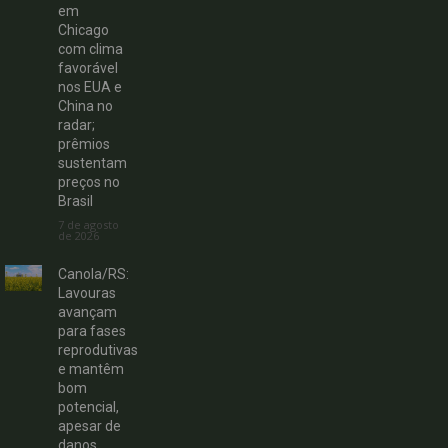
em
Chicago
com clima
favorável
nos EUA e
China no
radar;
prêmios
sustentam
preços no
Brasil
7 de agosto
de 2026
Canola/RS:
Lavouras
avançam
para fases
reprodutivas
e mantêm
bom
potencial,
apesar de
danos