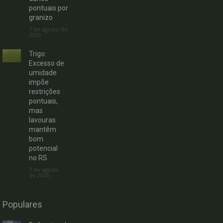
pontuais por
granizo
7 de agosto de
2026
Trigo:
Excesso de
umidade
impõe
restrições
pontuais,
mas
lavouras
mantêm
bom
potencial
no RS
7 de agosto
de 2026
Populares