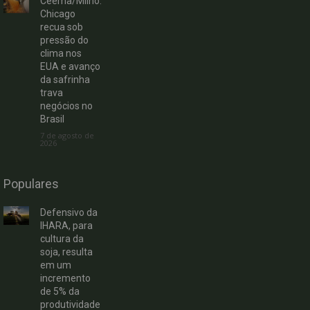
Ceema/Milho:
Chicago
recua sob
pressão do
clima nos
EUA e avanço
da safrinha
trava
negócios no
Brasil
7 de agosto de
2026
Populares
Defensivo da
IHARA, para
cultura da
soja, resulta
em um
incremento
de 5% da
produtividade