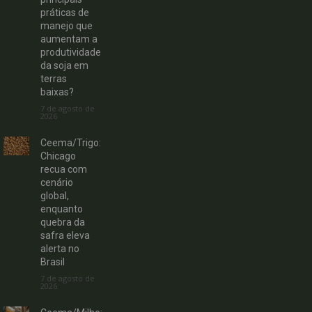
práticas de
manejo que
aumentam a
produtividade
da soja em
terras
baixas?
7 de agosto de
2026
Ceema/Trigo:
Chicago
recua com
cenário
global,
enquanto
quebra da
safra eleva
alerta no
Brasil
7 de agosto de
2026