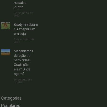
na safra
21/22
22 de junho de
2022
Bradyrhizobium
e Azospirillum
em soja
3 de outubro de
2023
Mecanismos
de ação de
herbicidas:
Quais são
eles? Onde
agem?
30 de outubro
de 2023
Categorias
Populares