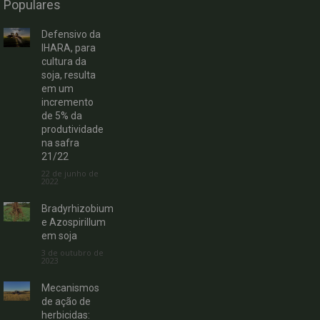
Populares
Defensivo da
IHARA, para
cultura da
soja, resulta
em um
incremento
de 5% da
produtividade
na safra
21/22
22 de junho de
2022
Bradyrhizobium
e Azospirillum
em soja
3 de outubro de
2023
Mecanismos
de ação de
herbicidas: