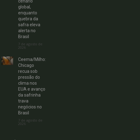
cenário
global,
enquanto
quebra da
safra eleva
alerta no
Brasil
7 de agosto de
2026
Ceema/Milho:
Chicago
recua sob
pressão do
clima nos
EUA e avanço
da safrinha
trava
negócios no
Brasil
7 de agosto de
2026