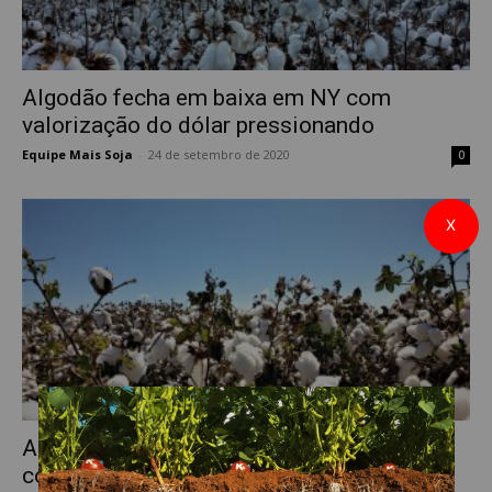
Algodão fecha em baixa em NY com
valorização do dólar pressionando
Equipe Mais Soja
-
24 de setembro de 2020
0
X
Algodão fecha em alta acentuada em NY
com apreensão com Tempestade...