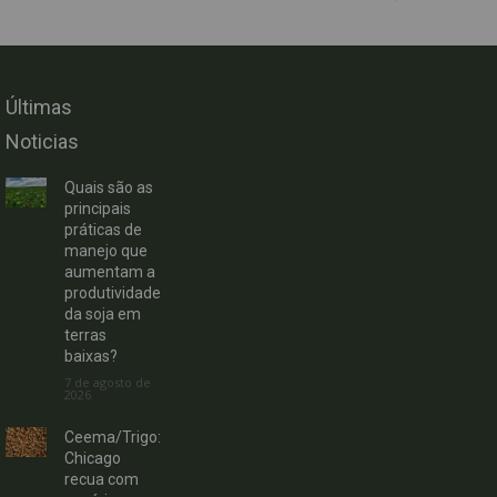
Últimas
Noticias
Quais são as
principais
práticas de
manejo que
aumentam a
produtividade
da soja em
terras
baixas?
7 de agosto de
2026
Ceema/Trigo:
Chicago
recua com