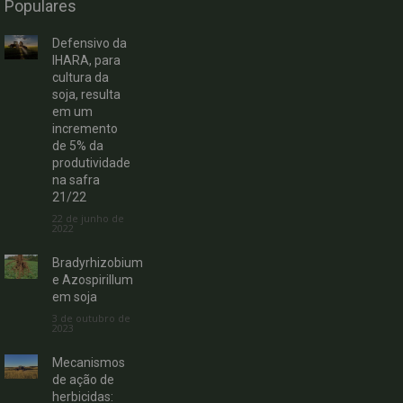
Populares
Defensivo da
IHARA, para
cultura da
soja, resulta
em um
incremento
de 5% da
produtividade
na safra
21/22
22 de junho de
2022
Bradyrhizobium
e Azospirillum
em soja
3 de outubro de
2023
Mecanismos
de ação de
herbicidas: