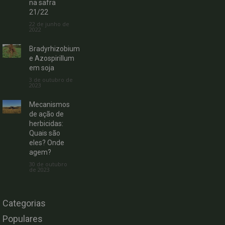
na safra
21/22
22 de junho de
2022
Bradyrhizobium
e Azospirillum
em soja
3 de outubro de
2023
Mecanismos
de ação de
herbicidas:
Quais são
eles? Onde
agem?
30 de outubro
de 2023
Categorias
Populares