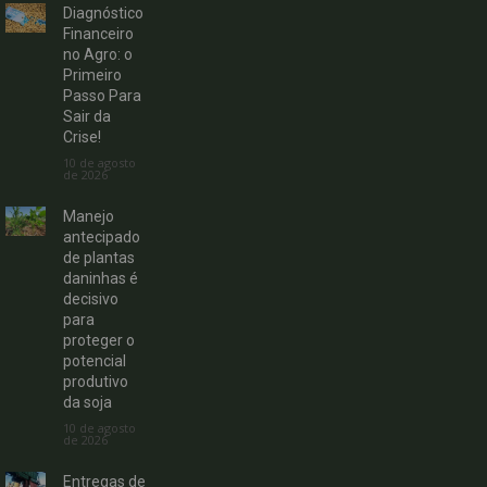
Diagnóstico
Financeiro
no Agro: o
Primeiro
Passo Para
Sair da
Crise!
10 de agosto
de 2026
Manejo
antecipado
de plantas
daninhas é
decisivo
para
proteger o
potencial
produtivo
da soja
10 de agosto
de 2026
Entregas de