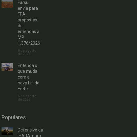
Farsul
envia para
FPA
propostas
de
emendas à
MP
1.376/2026
6 de agosto
de 2026
Entenda o
que muda
com a
nova Lei do
Frete
6 de agosto
de 2026
Populares
Defensivo da
IHARA, para