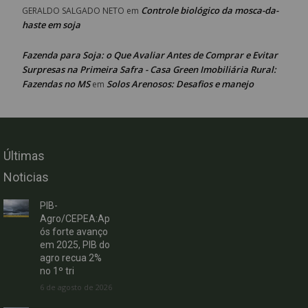
Controle biológico da mosca-da-
GERALDO SALGADO NETO
em
haste em soja
Fazenda para Soja: o Que Avaliar Antes de Comprar e Evitar
Surpresas na Primeira Safra - Casa Green Imobiliária Rural:
Fazendas no MS
Solos Arenosos: Desafios e manejo
em
Últimas
Noticias
PIB-
Agro/CEPEA:Ap
ós forte avanço
em 2025, PIB do
agro recua 2%
no 1º tri
6 de agosto de 2026