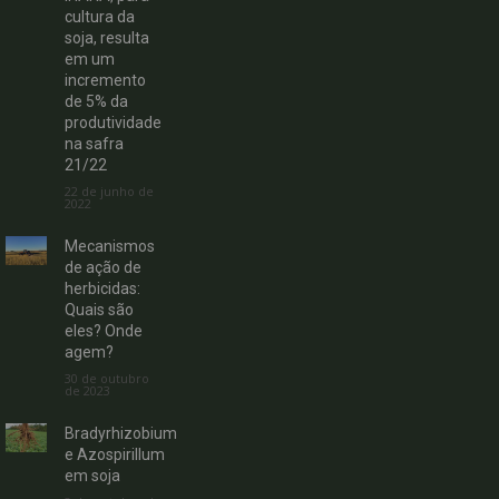
cultura da
soja, resulta
em um
incremento
de 5% da
produtividade
na safra
21/22
22 de junho de
2022
Mecanismos
de ação de
herbicidas:
Quais são
eles? Onde
agem?
30 de outubro
de 2023
Bradyrhizobium
e Azospirillum
em soja