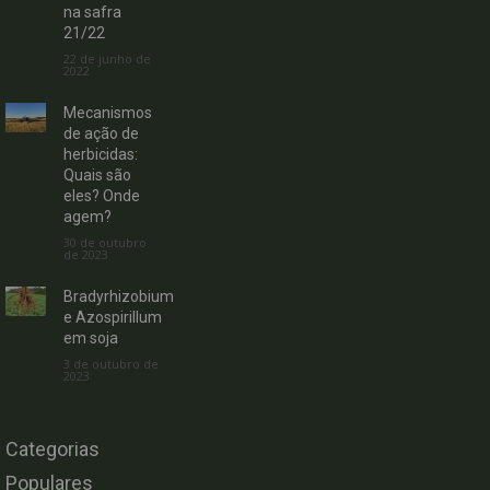
na safra
21/22
22 de junho de
2022
Mecanismos
de ação de
herbicidas:
Quais são
eles? Onde
agem?
30 de outubro
de 2023
Bradyrhizobium
e Azospirillum
em soja
3 de outubro de
2023
Categorias
Populares