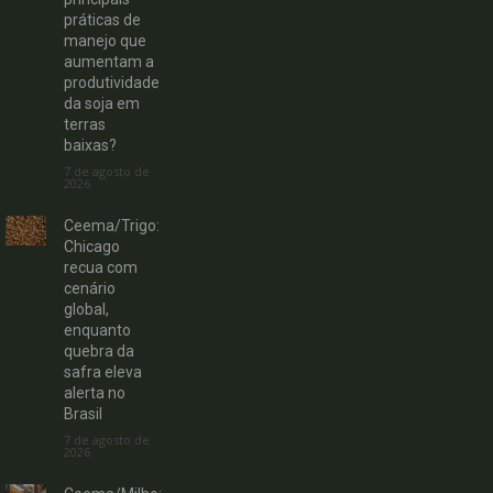
práticas de
manejo que
aumentam a
produtividade
da soja em
terras
baixas?
7 de agosto de
2026
Ceema/Trigo:
Chicago
recua com
cenário
global,
enquanto
quebra da
safra eleva
alerta no
Brasil
7 de agosto de
2026