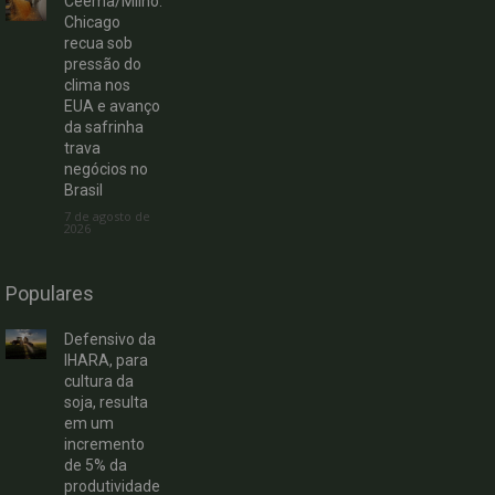
Ceema/Milho:
Chicago
recua sob
pressão do
clima nos
EUA e avanço
da safrinha
trava
negócios no
Brasil
7 de agosto de
2026
Populares
Defensivo da
IHARA, para
cultura da
soja, resulta
em um
incremento
de 5% da
produtividade