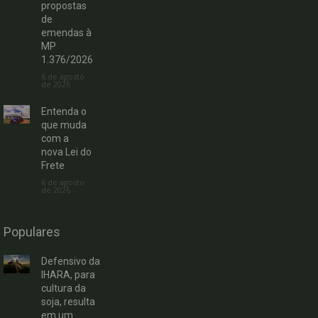
propostas
de
emendas à
MP
1.376/2026
6 de agosto
de 2026
Entenda o
que muda
com a
nova Lei do
Frete
6 de agosto
de 2026
Populares
Defensivo da
IHARA, para
cultura da
soja, resulta
em um