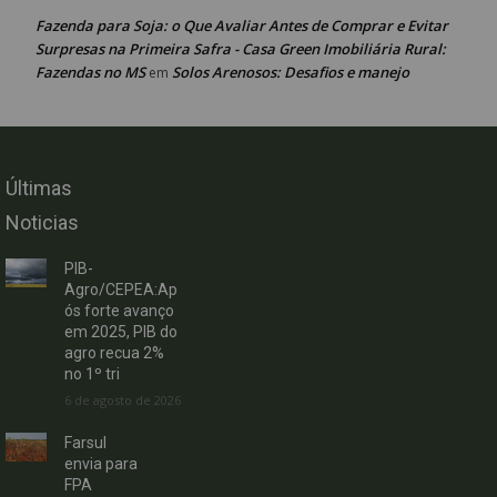
Fazenda para Soja: o Que Avaliar Antes de Comprar e Evitar
Surpresas na Primeira Safra - Casa Green Imobiliária Rural:
Fazendas no MS
Solos Arenosos: Desafios e manejo
em
Últimas
Noticias
PIB-
Agro/CEPEA:Ap
ós forte avanço
em 2025, PIB do
agro recua 2%
no 1º tri
6 de agosto de 2026
Farsul
envia para
FPA