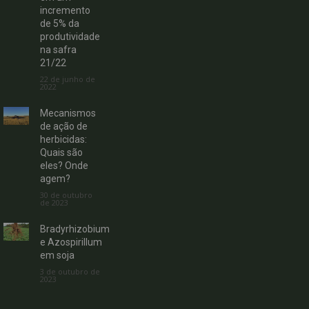
incremento
de 5% da
produtividade
na safra
21/22
22 de junho de
2022
Mecanismos
de ação de
herbicidas:
Quais são
eles? Onde
agem?
30 de outubro
de 2023
Bradyrhizobium
e Azospirillum
em soja
3 de outubro de
2023