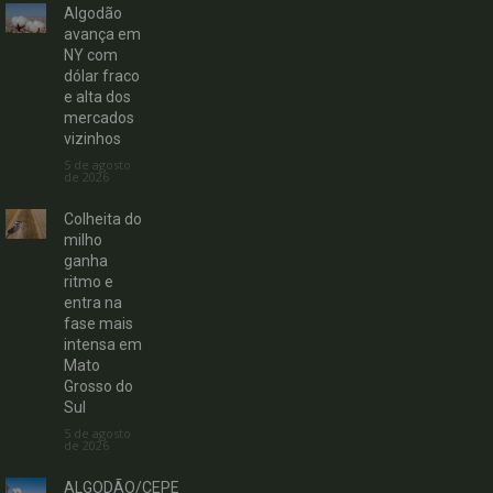
Algodão
avança em
NY com
dólar fraco
e alta dos
mercados
vizinhos
5 de agosto
de 2026
Colheita do
milho
ganha
ritmo e
entra na
fase mais
intensa em
Mato
Grosso do
Sul
5 de agosto
de 2026
ALGODÃO/CEPE