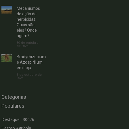
Mecanismos
de ação de
herbicidas:
Quais são
eles? Onde
agem?
30 de outubro
de 2023
Bradyrhizobium
e Azospirillum
em soja
3 de outubro de
2023
Categorias
Populares
Destaque
30676
Gestão Agrícola