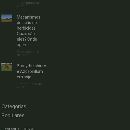
22 de junho de
2022
Mecanismos
de ação de
herbicidas:
Quais são
eles? Onde
agem?
30 de outubro
de 2023
Bradyrhizobium
e Azospirillum
em soja
3 de outubro de
2023
Categorias
Populares
Destaque
30678