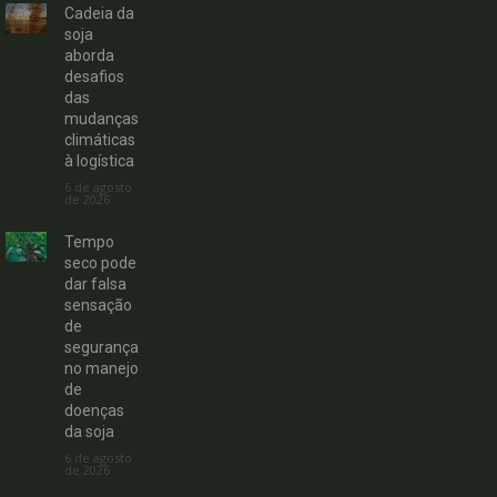
Cadeia da
soja
aborda
desafios
das
mudanças
climáticas
à logística
6 de agosto
de 2026
Tempo
seco pode
dar falsa
sensação
de
segurança
no manejo
de
doenças
da soja
6 de agosto
de 2026