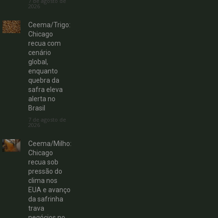
7 de agosto de
2026
Ceema/Trigo:
Chicago
recua com
cenário
global,
enquanto
quebra da
safra eleva
alerta no
Brasil
7 de agosto de
2026
Ceema/Milho:
Chicago
recua sob
pressão do
clima nos
EUA e avanço
da safrinha
trava
negócios no