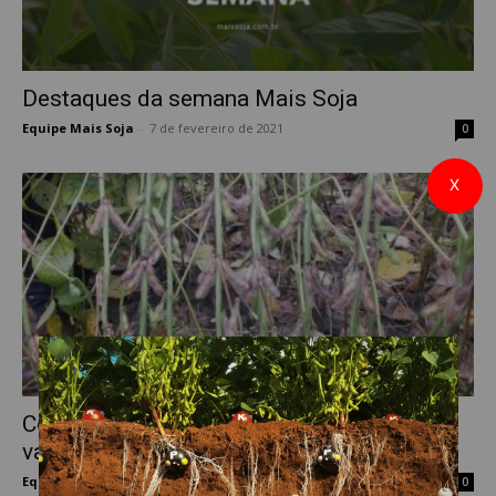
Destaques da semana Mais Soja
Equipe Mais Soja
-
7 de fevereiro de 2021
0
X
Comunicado sobre apodrecimento de
vagens de soja na safra 2020/21
Equipe Mais Soja
-
4 de fevereiro de 2021
0