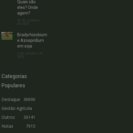
Quais são
eles? Onde
agem?
30 de outubro
de 2023
Bradyrhizobium
e Azospirillum
em soja
3 de outubro de
2023
Categorias
Populares
Destaque
30690
Gestão Agrícola
Outros
30141
Notas
7915