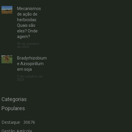
Mecanismos
de ação de
herbicidas:
Quais são
eles? Onde
agem?
30 de outubro
de 2023
Bradyrhizobium
e Azospirillum
em soja
3 de outubro de
2023
Categorias
Populares
Destaque
30676
Gestão Agrícola