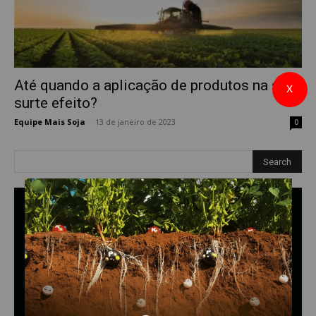
Até quando a aplicação de produtos na soja
X
surte efeito?
Equipe Mais Soja
-
13 de janeiro de 2023
0