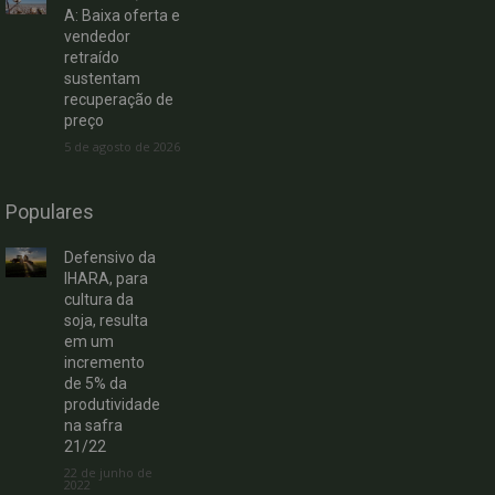
A: Baixa oferta e
vendedor
retraído
sustentam
recuperação de
preço
5 de agosto de 2026
Populares
Defensivo da
IHARA, para
cultura da
soja, resulta
em um
incremento
de 5% da
produtividade
na safra
21/22
22 de junho de
2022