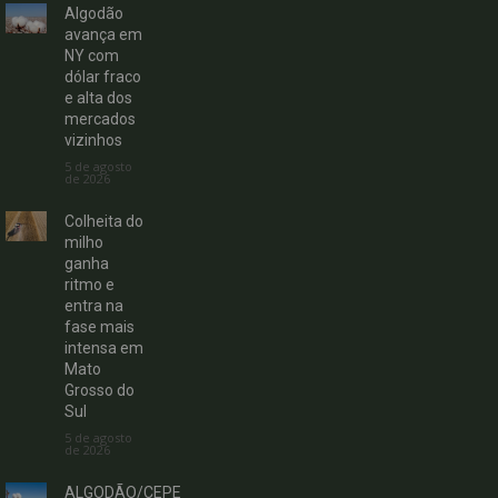
Algodão
avança em
NY com
dólar fraco
e alta dos
mercados
vizinhos
5 de agosto
de 2026
Colheita do
milho
ganha
ritmo e
entra na
fase mais
intensa em
Mato
Grosso do
Sul
5 de agosto
de 2026
ALGODÃO/CEPE